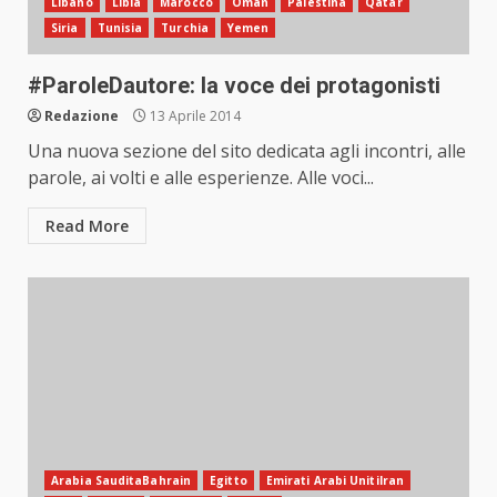
Libano
Libia
Marocco
Oman
Palestina
Qatar
Siria
Tunisia
Turchia
Yemen
#ParoleDautore: la voce dei protagonisti
Redazione
13 Aprile 2014
Una nuova sezione del sito dedicata agli incontri, alle
parole, ai volti e alle esperienze. Alle voci...
Read More
Arabia SauditaBahrain
Egitto
Emirati Arabi UnitiIran