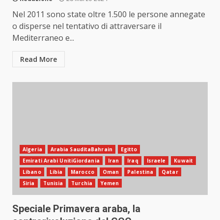
Nel 2011 sono state oltre 1.500 le persone annegate
o disperse nel tentativo di attraversare il
Mediterraneo e...
Read More
Algeria
Arabia SauditaBahrain
Egitto
Emirati Arabi UnitiGiordania
Iran
Iraq
Israele
Kuwait
Libano
Libia
Marocco
Oman
Palestina
Qatar
Siria
Tunisia
Turchia
Yemen
Speciale Primavera araba, la