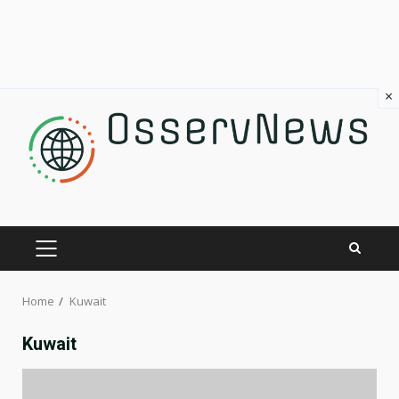
×
Skip
to
content
PRIMARY
MENU
Home
Kuwait
Kuwait