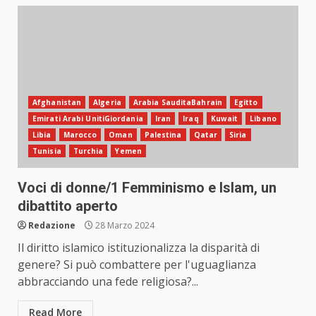
Afghanistan
Algeria
Arabia SauditaBahrain
Egitto
Emirati Arabi UnitiGiordania
Iran
Iraq
Kuwait
Libano
Libia
Marocco
Oman
Palestina
Qatar
Siria
Tunisia
Turchia
Yemen
Voci di donne/1 Femminismo e Islam, un
dibattito aperto
Redazione
28 Marzo 2024
Il diritto islamico istituzionalizza la disparità di
genere? Si può combattere per l'uguaglianza
abbracciando una fede religiosa?...
Read More