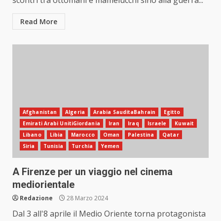
Read More
Afghanistan
Algeria
Arabia SauditaBahrain
Egitto
Emirati Arabi UnitiGiordania
Iran
Iraq
Israele
Kuwait
Libano
Libia
Marocco
Oman
Palestina
Qatar
Siria
Tunisia
Turchia
Yemen
A Firenze per un viaggio nel cinema
mediorientale
Redazione
28 Marzo 2024
Dal 3 all'8 aprile il Medio Oriente torna protagonista