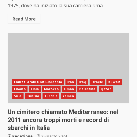
1975, dove ha iniziato la sua carriera. Una...
Read More
Emirati Arabi UnitiGiordania
Iran
Iraq
Israele
Kuwait
Libano
Libia
Marocco
Oman
Palestina
Qatar
Siria
Tunisia
Turchia
Yemen
Un cimitero chiamato Mediterraneo: nel
2011 ancora troppi morti e record di
sbarchi in Italia
Redazione
28 Marzo 2024