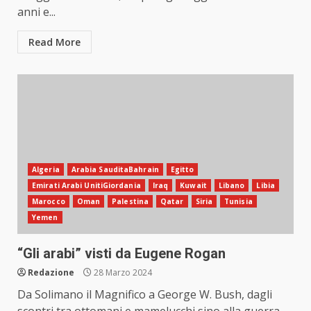
anni e...
Read More
Algeria
Arabia SauditaBahrain
Egitto
Emirati Arabi UnitiGiordania
Iraq
Kuwait
Libano
Libia
Marocco
Oman
Palestina
Qatar
Siria
Tunisia
Yemen
“Gli arabi” visti da Eugene Rogan
Redazione
28 Marzo 2024
Da Solimano il Magnifico a George W. Bush, dagli
scontri tra ottomani e mamelucchi sino alla guerra...