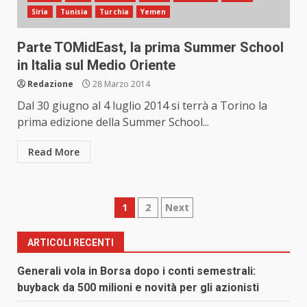
Siria
Tunisia
Turchia
Yemen
Parte TOMidEast, la prima Summer School
in Italia sul Medio Oriente
Redazione
28 Marzo 2014
Dal 30 giugno al 4 luglio 2014 si terrà a Torino la
prima edizione della Summer School...
Read More
Paginazione
1
2
Next
degli
ARTICOLI RECENTI
articoli
Generali vola in Borsa dopo i conti semestrali:
buyback da 500 milioni e novità per gli azionisti