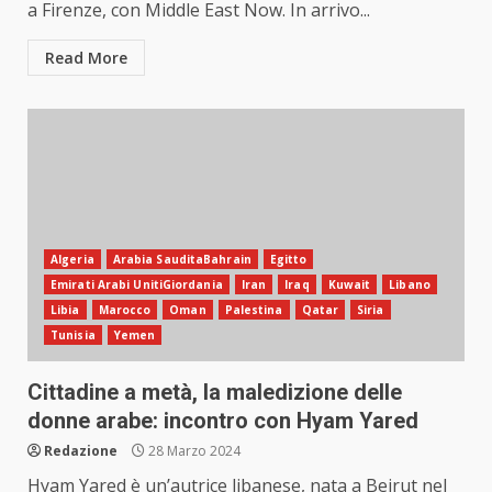
a Firenze, con Middle East Now. In arrivo...
Read More
Algeria
Arabia SauditaBahrain
Egitto
Emirati Arabi UnitiGiordania
Iran
Iraq
Kuwait
Libano
Libia
Marocco
Oman
Palestina
Qatar
Siria
Tunisia
Yemen
Cittadine a metà, la maledizione delle
donne arabe: incontro con Hyam Yared
Redazione
28 Marzo 2024
Hyam Yared è un’autrice libanese, nata a Beirut nel