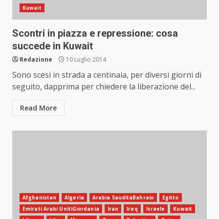
Kuwait
Scontri in piazza e repressione: cosa
succede in Kuwait
Redazione
10 Luglio 2014
Sono scesi in strada a centinaia, per diversi giorni di
seguito, dapprima per chiedere la liberazione del...
Read More
Afghanistan
Algeria
Arabia SauditaBahrain
Egitto
Emirati Arabi UnitiGiordania
Iran
Iraq
Israele
Kuwait