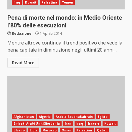
Iraq
Kuwait
Palestina
Yemen
Pena di morte nel mondo: in Medio Oriente
l’80% delle esecuzioni
Redazione
1 Aprile 2014
Mentre altrove continua il trend positivo che vede la
pena capitale in diminuzione negli ultimi 20 anni,...
Read More
Afghanistan
Algeria
Arabia SauditaBahrain
Egitto
Emirati Arabi UnitiGiordania
Iran
Iraq
Israele
Kuwait
Libano
Libia
Marocco
Oman
Palestina
Qatar