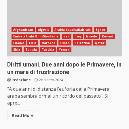
Afghanistan
Algeria
Arabia SauditaBahrain
Egitto
Emirati Arabi UnitiGiordania
Iran
Iraq
Israele
Kuwait
Libano
Libia
Marocco
Oman
Palestina
Qatar
Siria
Tunisia
Turchia
Yemen
Diritti umani. Due anni dopo le Primavere, in
un mare di frustrazione
Redazione
28 Marzo 2024
“A due anni di distanza l’euforia dalla Primavera
araba sembra ormai un ricordo del passato”. Si
apre...
Read More