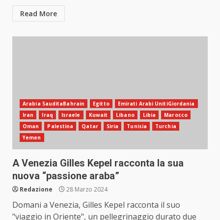
Read More
Arabia SauditaBahrain
Egitto
Emirati Arabi UnitiGiordania
Iran
Iraq
Israele
Kuwait
Libano
Libia
Marocco
Oman
Palestina
Qatar
Siria
Tunisia
Turchia
Yemen
A Venezia Gilles Kepel racconta la sua
nuova “passione araba”
Redazione
28 Marzo 2024
Domani a Venezia, Gilles Kepel racconta il suo
"viaggio in Oriente", un pellegrinaggio durato due