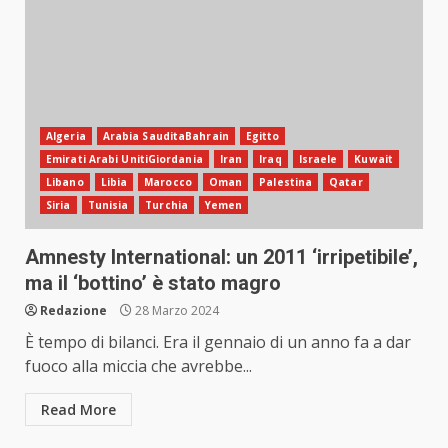
Algeria
Arabia SauditaBahrain
Egitto
Emirati Arabi UnitiGiordania
Iran
Iraq
Israele
Kuwait
Libano
Libia
Marocco
Oman
Palestina
Qatar
Siria
Tunisia
Turchia
Yemen
Amnesty International: un 2011 ‘irripetibile’,
ma il ‘bottino’ è stato magro
Redazione
28 Marzo 2024
È tempo di bilanci. Era il gennaio di un anno fa a dar
fuoco alla miccia che avrebbe...
Read More