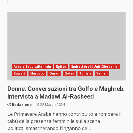
Arabia SauditaBahrain
Egitto
Emirati Arabi UnitiGiordania
Kuwait
Marocco
Oman
Qatar
Tunisia
Yemen
Donne. Conversazioni tra Golfo e Maghreb.
Intervista a Madawi Al-Rasheed
Redazione
28 Marzo 2024
Le Primavere Arabe hanno contribuito a rompere il
tabù della presenza femminile sulla scena
politica, smascherando l'inganno del...