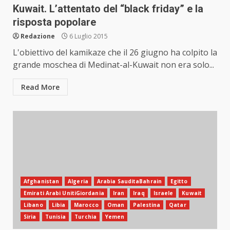
Kuwait. L’attentato del “black friday” e la
risposta popolare
Redazione
6 Luglio 2015
L'obiettivo del kamikaze che il 26 giugno ha colpito la
grande moschea di Medinat-al-Kuwait non era solo...
Read More
Afghanistan
Algeria
Arabia SauditaBahrain
Egitto
Emirati Arabi UnitiGiordania
Iran
Iraq
Israele
Kuwait
Libano
Libia
Marocco
Oman
Palestina
Qatar
Siria
Tunisia
Turchia
Yemen