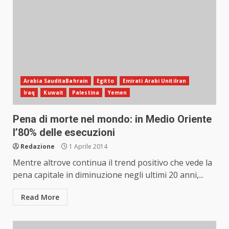
Arabia SauditaBahrain
Egitto
Emirati Arabi UnitiIran
Iraq
Kuwait
Palestina
Yemen
Pena di morte nel mondo: in Medio Oriente
l’80% delle esecuzioni
Redazione
1 Aprile 2014
Mentre altrove continua il trend positivo che vede la
pena capitale in diminuzione negli ultimi 20 anni,...
Read More