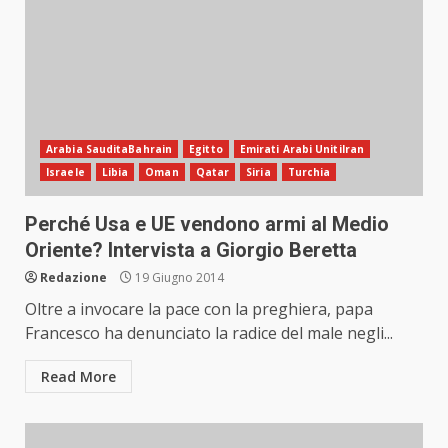
Arabia SauditaBahrain
Egitto
Emirati Arabi UnitiIran
Israele
Libia
Oman
Qatar
Siria
Turchia
Perché Usa e UE vendono armi al Medio
Oriente? Intervista a Giorgio Beretta
Redazione
19 Giugno 2014
Oltre a invocare la pace con la preghiera, papa
Francesco ha denunciato la radice del male negli...
Read More