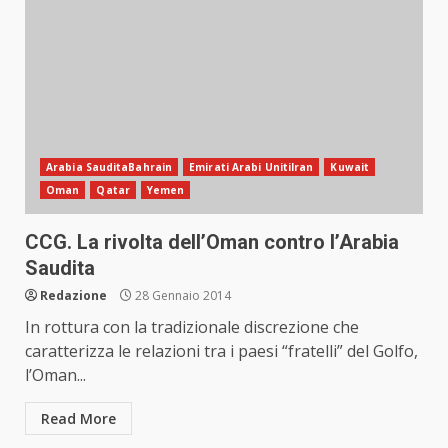
Arabia SauditaBahrain
Emirati Arabi UnitiIran
Kuwait
Oman
Qatar
Yemen
CCG. La rivolta dell’Oman contro l’Arabia
Saudita
Redazione
28 Gennaio 2014
In rottura con la tradizionale discrezione che
caratterizza le relazioni tra i paesi “fratelli” del Golfo,
l’Oman...
Read More