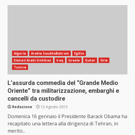
Algeria
Arabia SauditaBahrain
Egitto
Emirati Arabi UnitiIran
Iraq
Israele
Qatar
Siria
Tunisia
L’assurda commedia del “Grande Medio
Oriente” tra militarizzazione, embarghi e
cancelli da custodire
Redazione
12 Agosto 2013
Domenica 16 gennaio il Presidente Barack Obama ha
recapitato una lettera alla dirigenza di Tehran, in
merito...