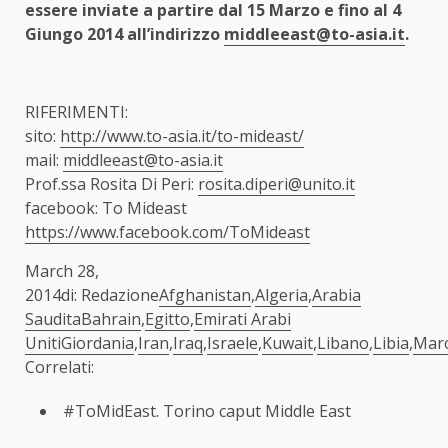
essere inviate a partire dal 15 Marzo e fino al 4
Giungo 2014 all’indirizzo
middleeast@to-asia.it
.
RIFERIMENTI:
sito:
http://www.to-asia.it/to-mideast/
mail:
middleeast@to-asia.it
Prof.ssa Rosita Di Peri:
rosita.diperi@unito.it
facebook: To Mideast
https://www.facebook.com/ToMideast
March 28,
2014di: Redazione
Afghanistan
,
Algeria
,
Arabia
Saudita
Bahrain
,
Egitto
,
Emirati Arabi
Uniti
Giordania
,
Iran
,
Iraq
,
Israele
,
Kuwait
,
Libano
,
Libia
,
Mar
Correlati:
#ToMidEast. Torino caput Middle East