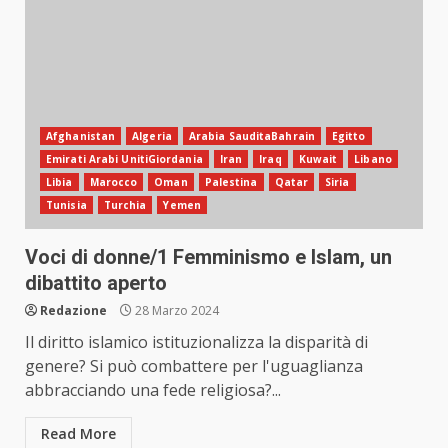
Afghanistan
Algeria
Arabia SauditaBahrain
Egitto
Emirati Arabi UnitiGiordania
Iran
Iraq
Kuwait
Libano
Libia
Marocco
Oman
Palestina
Qatar
Siria
Tunisia
Turchia
Yemen
Voci di donne/1 Femminismo e Islam, un
dibattito aperto
Redazione
28 Marzo 2024
Il diritto islamico istituzionalizza la disparità di
genere? Si può combattere per l'uguaglianza
abbracciando una fede religiosa?...
Read More