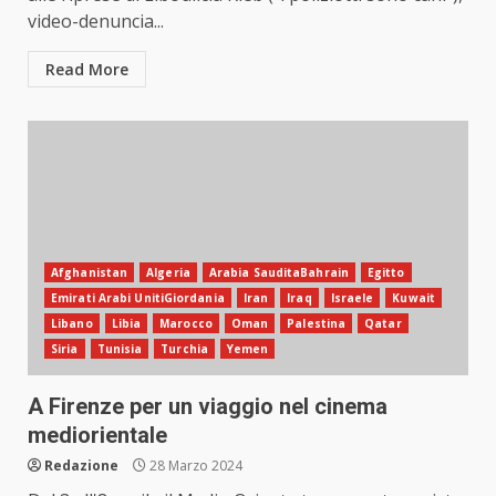
video-denuncia...
Read More
Afghanistan
Algeria
Arabia SauditaBahrain
Egitto
Emirati Arabi UnitiGiordania
Iran
Iraq
Israele
Kuwait
Libano
Libia
Marocco
Oman
Palestina
Qatar
Siria
Tunisia
Turchia
Yemen
A Firenze per un viaggio nel cinema
mediorientale
Redazione
28 Marzo 2024