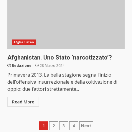
Afghanistan
Afghanistan. Uno Stato ‘narcotizzato’?
Redazione
28 Marzo 2024
Primavera 2013. La bella stagione segna l’inizio
dell’offensiva insurrezionale e della coltivazione di
oppio: due fattori strettamente...
Read More
Paginazione
1
2
3
4
Next