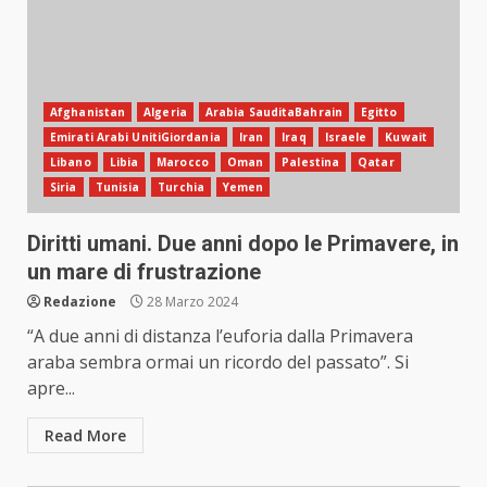
Afghanistan
Algeria
Arabia SauditaBahrain
Egitto
Emirati Arabi UnitiGiordania
Iran
Iraq
Israele
Kuwait
Libano
Libia
Marocco
Oman
Palestina
Qatar
Siria
Tunisia
Turchia
Yemen
Diritti umani. Due anni dopo le Primavere, in
un mare di frustrazione
Redazione
28 Marzo 2024
“A due anni di distanza l’euforia dalla Primavera
araba sembra ormai un ricordo del passato”. Si
apre...
Read More