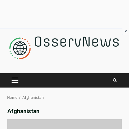
×
Skip
to
content
PRIMARY
MENU
Home
Afghanistan
Afghanistan