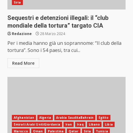
Siria
Sequestri e detenzioni illegali: il “club
mondiale della tortura” targato CIA
Redazione
28 Marzo 2024
Per i media hanno già un soprannome: “Il club della
tortura”. Sono i 54 paesi, tra cui...
Read More
Afghanistan
Algeria
Arabia SauditaBahrain
Egitto
Emirati Arabi UnitiGiordania
Iran
Iraq
Libano
Libia
Marocco
Oman
Palestina
Qatar
Siria
Tunisia