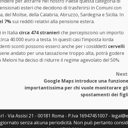
aprendere per attrarre nel nostro Paese questa categoria di
ensionati esteri che decidono di trasferirsi in Comuni con
a, del Molise, della Calabria, Abruzzo, Sardegna e Sicilia. In
el 7%
sui redditi relativi alla pensione estera.
 in Italia
circa 474 stranieri
che percepiscono un importo
circa 40.000 euro a testa. In questi casi l’imposta lorda
videnti sconti possono esserci anche per i cosiddetti
cervelli
sersene andato per una tassazione troppo alta, potrà godere
o Meloni ha deciso di ridurre il regime agevolato del 50%.
Next
Google Maps introduce una funzion
importantissima per chi vuole monitorare gl
spostamenti dei figl
rl - Via Assisi 21 - 00181 Roma - P.Iva 16947451007 - legal@ed
ggiornato senza alcuna periodicità. Non può pertanto consider