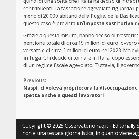
quindi di una scelta che l’Italia ha deciso di intr
contribuenti. La tassazione agevolata riguarda i p
meno di 20.000 abitanti della Puglia, della Basilicat
questo caso è prevista
un’imposta sostitutiva d
Grazie a questa misura, hanno deciso di trasferirsi
pensione totale di circa 19 milioni di euro, ovvero 
versata è di circa 2 milioni di euro nel 2023. Ma e
in fuga
. Chi decide di tornare in Italia, dopo es
di un regime fiscale agevolato. Tuttavia, il govern
Continue
Previous:
Naspi, ci voleva proprio: ora la disoccupazione
Reading
spetta anche a questi lavoratori
Copyright © 2025 Osservatorioiraq.it - Editorially S
non è una testata giornalistica, in quanto viene a