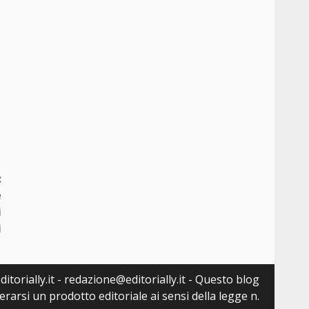
:
e
i
i
itorially.it - redazione@editorially.it - Questo blog
arsi un prodotto editoriale ai sensi della legge n.