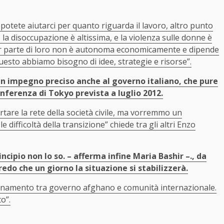
, potete aiutarci per quanto riguarda il lavoro, altro punto
 la disoccupazione è altissima, e la violenza sulle donne è
ior parte di loro non è autonoma economicamente e dipende
 questo abbiamo bisogno di idee, strategie e risorse”.
 un impegno preciso anche al governo italiano, che pure
onferenza di Tokyo prevista a luglio 2012.
tare la rete della società civile, ma vorremmo un
difficoltà della transizione” chiede tra gli altri Enzo
ncipio non lo so. – afferma infine Maria Bashir –., da
edo che un giorno la situazione si stabilizzerà.
rdinamento tra governo afghano e comunità internazionale.
o”.