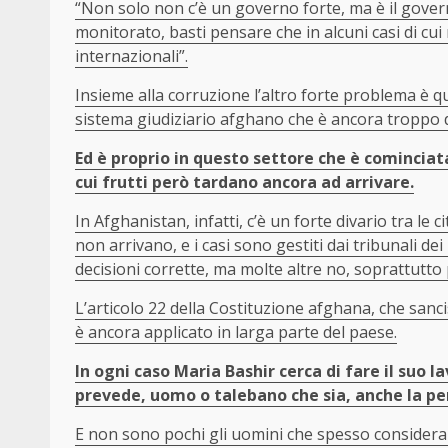
“Non solo non c’è un governo forte, ma è il govern
monitorato, basti pensare che in alcuni casi di c
internazionali”.
Insieme alla corruzione l’altro forte problema è qu
sistema giudiziario afghano che è ancora troppo 
Ed è proprio in questo settore che è cominciat
cui frutti però tardano ancora ad arrivare.
In Afghanistan, infatti, c’è un forte divario tra le 
non arrivano, e i casi sono gestiti dai tribunali de
decisioni corrette, ma molte altre no, soprattutto
L’articolo 22 della Costituzione afghana, che sanc
è ancora applicato in larga parte del paese.
In ogni caso Maria Bashir cerca di fare il suo 
prevede, uomo o talebano che sia, anche la pe
E non sono pochi gli uomini che spesso consideran