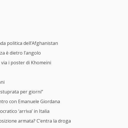
a politica dell’Afghanistan
nza è dietro l’angolo
via i poster di Khomeini
ani
 stuprata per giorni”
contro con Emanuele Giordana
atico ‘arriva’ in Italia
posizione armata? C’entra la droga