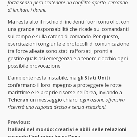
forza senza però scatenare un conflitto aperto, cercando
di limitare i danni.
Ma resta alto il rischio di incidenti fuori controllo, con
una grande responsabilità che ricade sui comandanti
sul campo e sulla catena di comando. Per questo,
esercitazioni congiunte e protocolli di comunicazione
tra forze alleate sono stati rafforzati, pronti a
gestire qualsiasi emergenza e a tenere d’occhio ogni
possibile provocazione.
L’ambiente resta instabile, ma gli
Stati Uniti
confermano il loro impegno a proteggere le rotte
marittime e le proprie risorse nell’area, inviando a
Teheran
un messaggio chiaro:
ogni azione offensiva
riceverà una risposta decisa e senza esitazioni.
Continue
Previous:
Italiani nel mondo: creativi e abili nelle relazioni
Reading
secondo l’indagine Ipsos Doxa