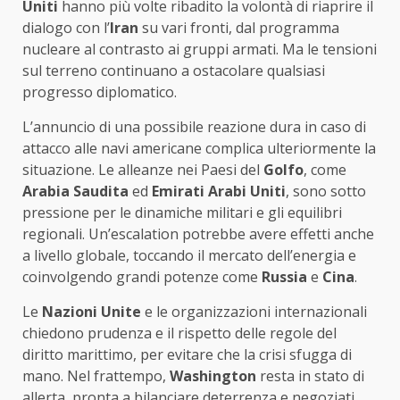
Uniti
hanno più volte ribadito la volontà di riaprire il
dialogo con l’
Iran
su vari fronti, dal programma
nucleare al contrasto ai gruppi armati. Ma le tensioni
sul terreno continuano a ostacolare qualsiasi
progresso diplomatico.
L’annuncio di una possibile reazione dura in caso di
attacco alle navi americane complica ulteriormente la
situazione. Le alleanze nei Paesi del
Golfo
, come
Arabia Saudita
ed
Emirati Arabi Uniti
, sono sotto
pressione per le dinamiche militari e gli equilibri
regionali. Un’escalation potrebbe avere effetti anche
a livello globale, toccando il mercato dell’energia e
coinvolgendo grandi potenze come
Russia
e
Cina
.
Le
Nazioni Unite
e le organizzazioni internazionali
chiedono prudenza e il rispetto delle regole del
diritto marittimo, per evitare che la crisi sfugga di
mano. Nel frattempo,
Washington
resta in stato di
allerta, pronta a bilanciare deterrenza e negoziati,