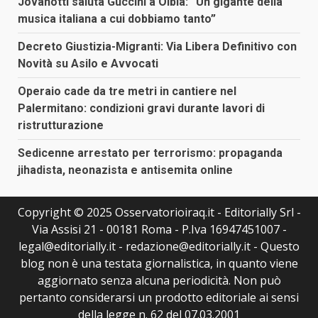
Jovanotti saluta Guccini a Olbia: “Un gigante della
musica italiana a cui dobbiamo tanto”
Decreto Giustizia-Migranti: Via Libera Definitivo con
Novità su Asilo e Avvocati
Operaio cade da tre metri in cantiere nel
Palermitano: condizioni gravi durante lavori di
ristrutturazione
Sedicenne arrestato per terrorismo: propaganda
jihadista, neonazista e antisemita online
Copyright © 2025 Osservatorioiraq.it - Editorially Srl -
Via Assisi 21 - 00181 Roma - P.Iva 16947451007 -
legal@editorially.it - redazione@editorially.it - Questo
blog non è una testata giornalistica, in quanto viene
aggiornato senza alcuna periodicità. Non può
pertanto considerarsi un prodotto editoriale ai sensi
della legge n. 62 del 07.03.2001