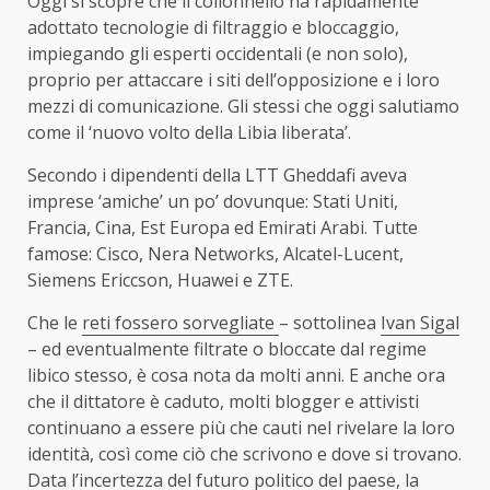
Oggi si scopre che il collonnello ha rapidamente
adottato tecnologie di filtraggio e bloccaggio,
impiegando gli esperti occidentali (e non solo),
proprio per attaccare i siti dell’opposizione e i loro
mezzi di comunicazione. Gli stessi che oggi salutiamo
come il ‘nuovo volto della Libia liberata’.
Secondo i dipendenti della LTT Gheddafi aveva
imprese ‘amiche’ un po’ dovunque: Stati Uniti,
Francia, Cina, Est Europa ed Emirati Arabi. Tutte
famose: Cisco, Nera Networks, Alcatel-Lucent,
Siemens Ericcson, Huawei e ZTE.
Che le
reti fossero sorvegliate
– sottolinea
Ivan Sigal
– ed eventualmente filtrate o bloccate dal regime
libico stesso, è cosa nota da molti anni. E anche ora
che il dittatore è caduto, molti blogger e attivisti
continuano a essere più che cauti nel rivelare la loro
identità, così come ciò che scrivono e dove si trovano.
Data l’incertezza del futuro politico del paese, la