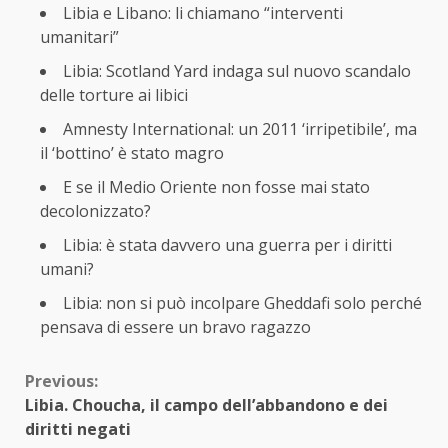
Libia e Libano: li chiamano “interventi
umanitari”
Libia: Scotland Yard indaga sul nuovo scandalo
delle torture ai libici
Amnesty International: un 2011 ‘irripetibile’, ma
il ‘bottino’ è stato magro
E se il Medio Oriente non fosse mai stato
decolonizzato?
Libia: è stata davvero una guerra per i diritti
umani?
Libia: non si può incolpare Gheddafi solo perché
pensava di essere un bravo ragazzo
Continue
Previous:
Libia. Choucha, il campo dell’abbandono e dei
Reading
diritti negati