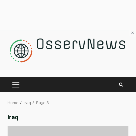
×
Skip
to
content
PRIMARY
MENU
Home
Iraq
Page 8
Iraq