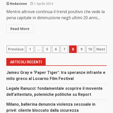
Redazione
1 Aprile 2014
Mentre altrove continua il trend positivo che vede la
pena capitale in diminuzione negli ultimi 20 anni,...
Read More
Paginazione
Previous
1
…
5
6
7
8
9
10
Next
degli
ARTICOLI RECENTI
articoli
James Gray e ‘Paper Tiger’: tra speranze infrante e
mito greco al Locarno Film Festival
Legale Ranucci: fondamentale scoprire il movente
dell’attentato, polemiche politiche su Report
Milano, ballerina denuncia violenza sessuale in
privé: cliente bloccato dalla sicurezza