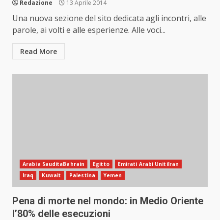
Redazione
13 Aprile 2014
Una nuova sezione del sito dedicata agli incontri, alle
parole, ai volti e alle esperienze. Alle voci...
Read More
Arabia SauditaBahrain
Egitto
Emirati Arabi UnitiIran
Iraq
Kuwait
Palestina
Yemen
Pena di morte nel mondo: in Medio Oriente
l’80% delle esecuzioni