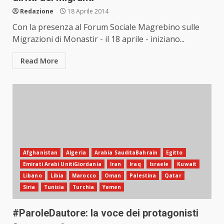
Redazione
18 Aprile 2014
Con la presenza al Forum Sociale Magrebino sulle
Migrazioni di Monastir - il 18 aprile - iniziano...
Read More
Afghanistan
Algeria
Arabia SauditaBahrain
Egitto
Emirati Arabi UnitiGiordania
Iran
Iraq
Israele
Kuwait
Libano
Libia
Marocco
Oman
Palestina
Qatar
Siria
Tunisia
Turchia
Yemen
#ParoleDautore: la voce dei protagonisti