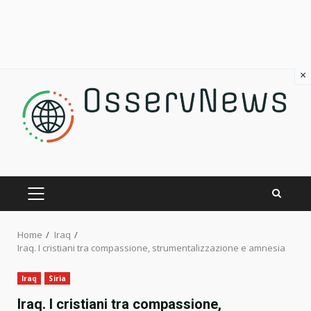
×
Skip
to
content
PRIMARY
MENU
Home
Iraq
Iraq. I cristiani tra compassione, strumentalizzazione e amnesia
Iraq
Siria
Iraq. I cristiani tra compassione,