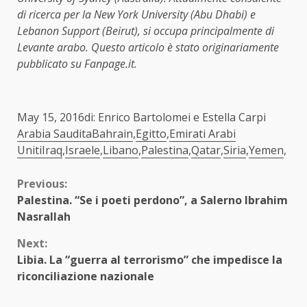
di ricerca per la New York University (Abu Dhabi) e
Lebanon Support (Beirut), si occupa principalmente di
Levante arabo. Questo articolo è stato originariamente
pubblicato su Fanpage.it.
May 15, 2016di: Enrico Bartolomei e Estella Carpi
Arabia Saudita
Bahrain
,
Egitto
,
Emirati Arabi
Uniti
Iraq
,
Israele
,
Libano
,
Palestina
,
Qatar
,
Siria
,
Yemen
,
Continue
Previous:
Palestina. “Se i poeti perdono”, a Salerno Ibrahim
Reading
Nasrallah
Next:
Libia. La “guerra al terrorismo” che impedisce la
riconciliazione nazionale