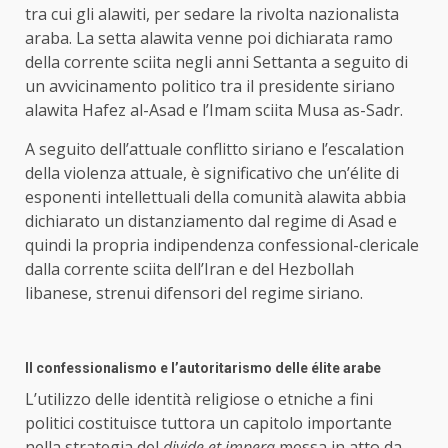
tra cui gli alawiti, per sedare la rivolta nazionalista
araba. La setta alawita venne poi dichiarata ramo
della corrente sciita negli anni Settanta a seguito di
un avvicinamento politico tra il presidente siriano
alawita Hafez al-Asad e l’Imam sciita Musa as-Sadr.
A seguito dell’attuale conflitto siriano e l’escalation
della violenza attuale, è significativo che un’élite di
esponenti intellettuali della comunità alawita abbia
dichiarato un distanziamento dal regime di Asad e
quindi la propria indipendenza confessional-clericale
dalla corrente sciita dell’Iran e del Hezbollah
libanese, strenui difensori del regime siriano.
Il confessionalismo e l’autoritarismo delle élite arabe
L’utilizzo delle identità religiose o etniche a fini
politici costituisce tuttora un capitolo importante
nella strategia del
divide et impera
messa in atto da