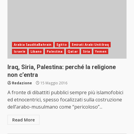
Arabia SauditaBahrain
Egitto
Emirati Arabi UnitiIraq
Israele
Libano
Palestina
Qatar
Siria
Yemen
Iraq, Siria, Palestina: perché la religione
non c’entra
Redazione
15 Maggio 2016
A fronte di dibattiti pubblici sempre più islamofobici
ed etnocentrici, spesso focalizzati sulla costruzione
dell’arabo-musulmano come “pericoloso”...
Read More