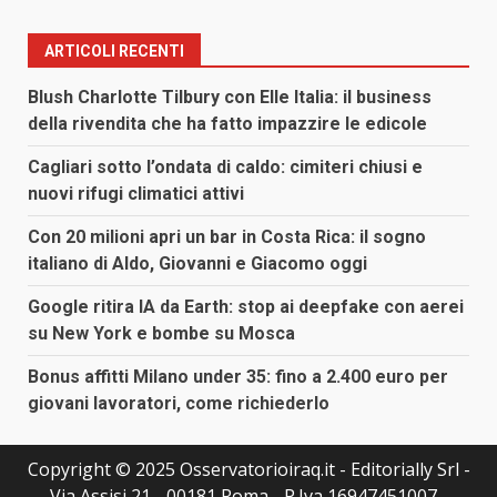
ARTICOLI RECENTI
Blush Charlotte Tilbury con Elle Italia: il business
della rivendita che ha fatto impazzire le edicole
Cagliari sotto l’ondata di caldo: cimiteri chiusi e
nuovi rifugi climatici attivi
Con 20 milioni apri un bar in Costa Rica: il sogno
italiano di Aldo, Giovanni e Giacomo oggi
Google ritira IA da Earth: stop ai deepfake con aerei
su New York e bombe su Mosca
Bonus affitti Milano under 35: fino a 2.400 euro per
giovani lavoratori, come richiederlo
Copyright © 2025 Osservatorioiraq.it - Editorially Srl -
Via Assisi 21 - 00181 Roma - P.Iva 16947451007 -