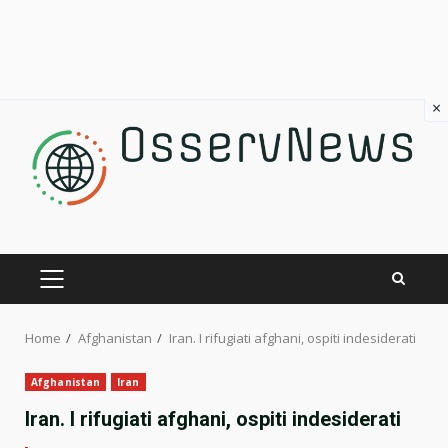
×
Skip
to
content
PRIMARY
MENU
Home
Afghanistan
Iran. I rifugiati afghani, ospiti indesiderati
Afghanistan
Iran
Iran. I rifugiati afghani, ospiti indesiderati