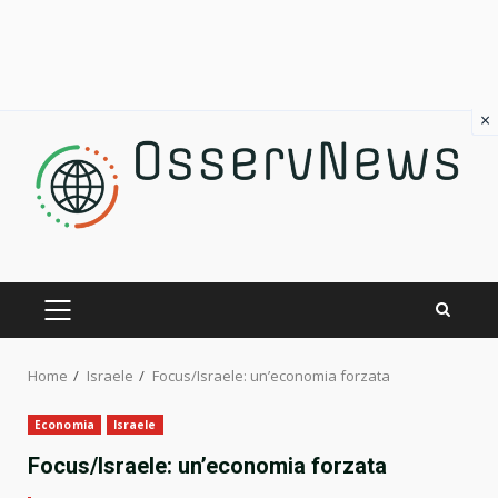
×
Skip
to
content
PRIMARY
MENU
Home
Israele
Focus/Israele: un’economia forzata
Economia
Israele
Focus/Israele: un’economia forzata