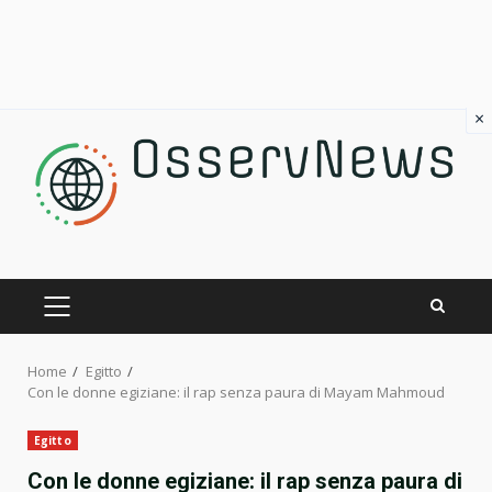
×
Skip
to
content
PRIMARY
MENU
Home
Egitto
Con le donne egiziane: il rap senza paura di Mayam Mahmoud
Egitto
Con le donne egiziane: il rap senza paura di