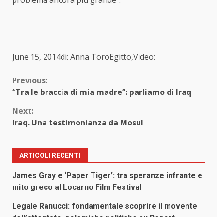
June 15, 2014di: Anna Toro
Egitto
,Video:
Continue
Previous:
“Tra le braccia di mia madre”: parliamo di Iraq
Reading
Next:
Iraq. Una testimonianza da Mosul
ARTICOLI RECENTI
James Gray e ‘Paper Tiger’: tra speranze infrante e
mito greco al Locarno Film Festival
Legale Ranucci: fondamentale scoprire il movente