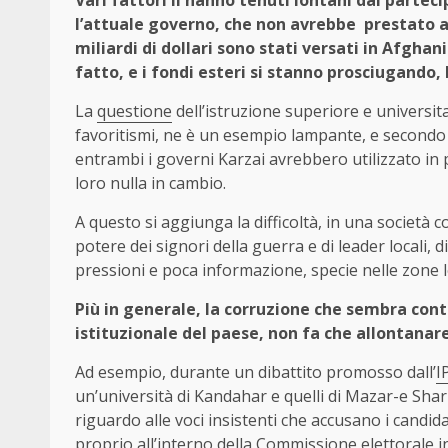
l’attuale governo, che non avrebbe prestato att
miliardi di dollari sono stati versati in Afgh
fatto, e i fondi esteri si stanno prosciugando,
La
questione
dell’istruzione superiore e universita
favoritismi, ne è un esempio lampante, e secondo d
entrambi i governi Karzai avrebbero utilizzato in 
loro nulla in cambio.
A questo si aggiunga la difficoltà, in una società
potere dei signori della guerra e di leader locali, d
pressioni e poca informazione, specie nelle zone l
Più in generale, la corruzione che sembra cont
istituzionale del paese, non fa che allontanar
Ad esempio, durante un dibattito promosso dall’
I
un’università di Kandahar e quelli di Mazar-e Sha
riguardo alle voci insistenti che accusano i candidat
proprio all’interno della Commissione elettorale i