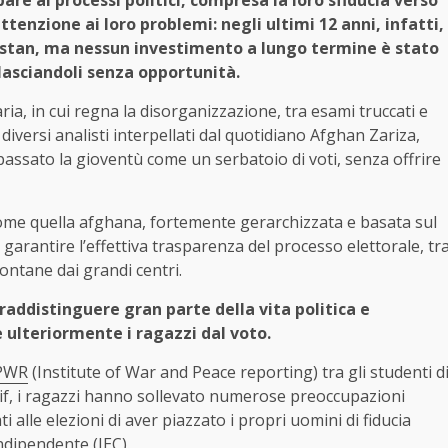
enzione ai loro problemi: negli ultimi 12 anni, infatti,
anistan, ma nessun investimento a lungo termine è stato
 lasciandoli senza opportunità.
ria, in cui regna la disorganizzazione, tra esami truccati e
iversi analisti interpellati dal quotidiano Afghan Zariza,
passato la gioventù come un serbatoio di voti, senza offrire
 come quella afghana, fortemente gerarchizzata e basata sul
i garantire l’effettiva trasparenza del processo elettorale, tr
ontane dai grandi centri.
raddistinguere gran parte della vita politica e
e ulteriormente i ragazzi dal voto.
PWR
(Institute of War and Peace reporting) tra gli studenti d
rif, i ragazzi hanno sollevato numerose preoccupazioni
i alle elezioni di aver piazzato i propri uomini di fiducia
ndipendente (IEC).