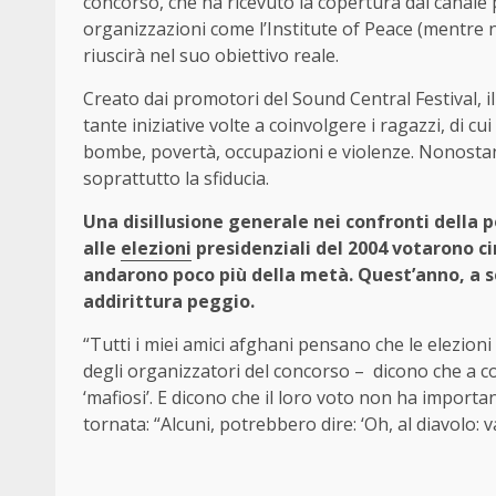
concorso, che ha ricevuto la copertura dal canale p
organizzazioni come l’Institute of Peace (mentre
riuscirà nel suo obiettivo reale.
Creato dai promotori del Sound Central Festival, il f
tante iniziative volte a coinvolgere i ragazzi, di 
bombe, povertà, occupazioni e violenze. Nonostante 
soprattutto la sfiducia.
Una disillusione generale nei confronti della p
alle
elezioni
presidenziali del 2004 votarono cir
andarono poco più della metà. Quest’anno, a se
addirittura peggio.
“Tutti i miei amici afghani pensano che le elezion
degli organizzatori del concorso – dicono che a co
‘mafiosi’. E dicono che il loro voto non ha import
tornata: “Alcuni, potrebbero dire: ‘Oh, al diavolo: