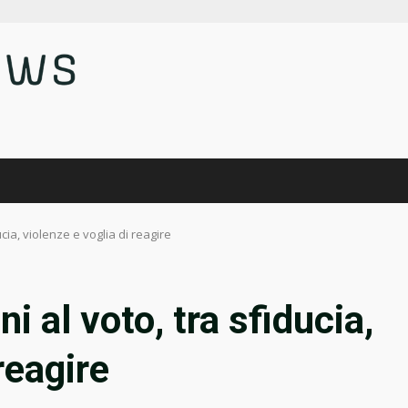
ucia, violenze e voglia di reagire
i al voto, tra sfiducia,
reagire