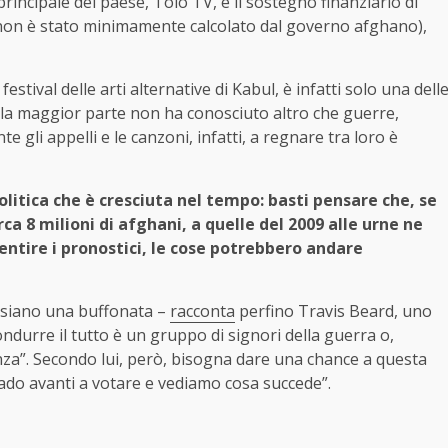
rincipale del paese, Tolo TV, e il sostegno finanziario di
 non è stato minimamente calcolato dal governo afghano),
estival delle arti alternative di Kabul, è infatti solo una dell
cui la maggior parte non ha conosciuto altro che guerre,
gli appelli e le canzoni, infatti, a regnare tra loro è
olitica che è cresciuta nel tempo: basti pensare che, se
ca 8 milioni di afghani, a quelle del 2009 alle urne ne
ntire i pronostici, le cose potrebbero andare
i siano una buffonata –
racconta
perfino Travis Beard, uno
ndurre il tutto è un gruppo di signori della guerra o,
anza”. Secondo lui, però, bisogna dare una chance a questa
 vado avanti a votare e vediamo cosa succede”.