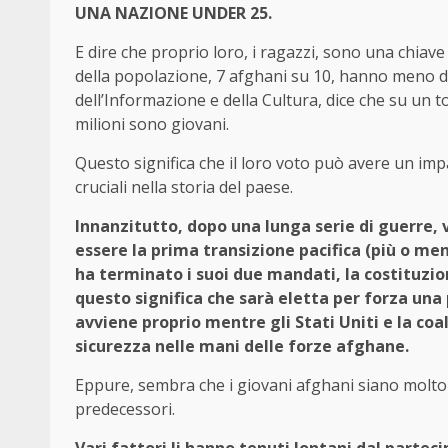
UNA NAZIONE UNDER 25.
E dire che proprio loro, i ragazzi, sono una chiave
della popolazione, 7 afghani su 10, hanno meno di
dell’Informazione e della Cultura, dice che su un tot
milioni sono giovani.
Questo significa che il loro voto può avere un imp
cruciali nella storia del paese.
Innanzitutto, dopo una lunga serie di guerre, v
essere la prima transizione pacifica (più o men
ha terminato i suoi due mandati, la costituzio
questo significa che sarà eletta per forza una
avviene proprio mentre gli Stati Uniti e la coa
sicurezza nelle mani delle forze afghane.
Eppure, sembra che i giovani afghani siano molto m
predecessori.
Vari fattori li hanno tenuti lontani dal parteci