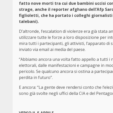
fatto nove morti tra cui due bambini uccisi con 
strage, anche il reporter afghano dell’Afp Sar
figlioletti, che ha portato i colleghi giornalist
talebani).
D’altronde, l’escalation di violenze era già stata
utilizzare tutte le forze a loro disposizione per i
mira tutti i partecipanti, gli attivisti, l’apparato d
inviato via email ai media del paese.
“Abbiamo ancora una volta fatto appello a tutti i n
elettorali, dalle manifestazioni e campagne in modo
pericolo. Se qualcuno ancora si ostina a partecipar
perdita in futuro”.
E ancora: “La gente deve rendersi conto che l’elezi
sono già svolte negli uffici della CIA e del Pentagon
VERSO IL 5 APRILE.