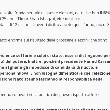
 di volta fondamentale di queste elezioni, dato che ben il 68
 25 anni. Timor Shah Ishaqzai, vice ministro
ale di 12 milioni di aventi diritto al voto quest’anno, più di 8
atto enorme sul risultato delle prossime elezioni, che sono
iolenze settarie e colpi di stato, esse si distinguono pe
o) del potere. Inoltre, poiché il presidente Hamid Karza
ne afghana gli impedisce di candidarsi di nuovo, e
 persona nuova. E non bisogna dimenticare che l’elezion
lizione Nato stanno lasciando la responsabilità della
eno coinvolti nella politica del paese rispetto ai loro
pare ai processi politici, compresa la loro sfiducia verso