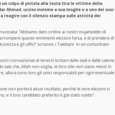
un colpo di pistola alla testa (tra le vittime della
dar Ahmad, ucciso insieme a sua moglie e a uno dei suoi
i a reagire con il silenzio stampa sulle attività dei
 annunciata: “Abbiamo dato ordine ai nostri mujaheddin di
nterrompere queste imminenti elezioni farsa, e di prendere di
i sicurezza e gli uffici” scrivono i Talebani in un comunicato
ostri connazionali di tenersi lontani dalle sedi e dalle cabine
 tale che, Allah non voglia, le loro vite non siano messi in
e, allora sono loro gli unici responsabili per ogni eventuale
one non porterà alcun risultato, perché le vere elezioni si
o, e il loro candidato preferito è già stato scelto”.