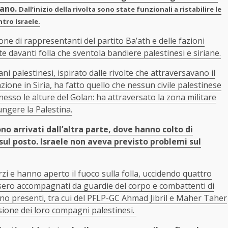
iano.
Dall’inizio della rivolta sono state funzionali a ristabilire le
tro Israele.
one di rappresentanti del partito Ba’ath e delle fazioni
te davanti folla che sventola bandiere palestinesi e siriane.
palestinesi, ispirato dalle rivolte che attraversavano il
ione in Siria, ha fatto quello che nessun civile palestinese
esso le alture del Golan: ha attraversato la zona militare
ungere la Palestina.
no arrivati dall’altra parte, dove hanno colto di
sul posto. Israele non aveva previsto problemi sul
rzi e hanno aperto il fuoco sulla folla, uccidendo quattro
sero accompagnati da guardie del corpo e combattenti di
rano presenti, tra cui del PFLP-GC Ahmad Jibril e Maher Taher
sione dei loro compagni palestinesi.