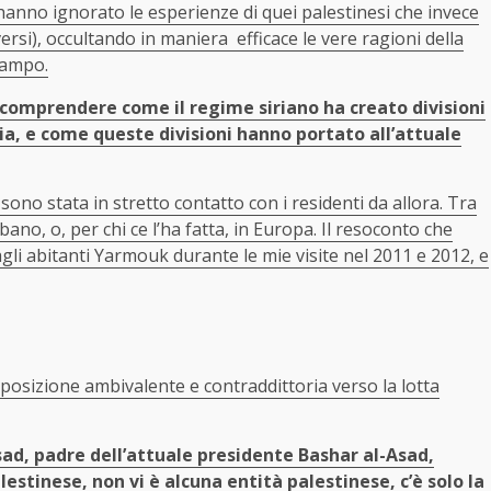
hanno ignorato le esperienze di quei palestinesi che invece
rsi), occultando in maniera efficace le vere ragioni della
campo.
 comprendere come il regime siriano ha creato divisioni
ria, e come queste divisioni hanno portato all’attuale
 sono stata in stretto contatto con i residenti da allora. Tra
ano, o, per chi ce l’ha fatta, in Europa. Il resoconto che
li abitanti Yarmouk durante le mie visite nel 2011 e 2012, e
osizione ambivalente e contraddittoria verso la lotta
sad, padre dell’attuale presidente Bashar al-Asad,
estinese, non vi è alcuna entità palestinese, c’è solo la