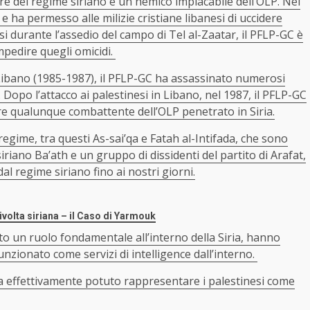
re del regime siriano e un nemico implacabile dell’OLP. Nel
e ha permesso alle milizie cristiane libanesi di uccidere
nesi durante l’assedio del campo di Tel al-Zaatar, il PFLP-GC è
impedire quegli omicidi.
 Libano (1985-1987), il PFLP-GC ha assassinato numerosi
Dopo l’attacco ai palestinesi in Libano, nel 1987, il PFLP-GC
ere qualunque combattente dell’OLP penetrato in Siria.
egime, tra questi As-sai’qa e Fatah al-Intifada, che sono
iriano Ba’ath e un gruppo di dissidenti del partito di Arafat,
l regime siriano fino ai nostri giorni.
ivolta siriana – il Caso di Yarmouk
o un ruolo fondamentale all’interno della Siria, hanno
unzionato come servizi di intelligence dall’interno.
 ha effettivamente potuto rappresentare i palestinesi come