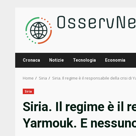
Skip
to
content
Cronaca
Notizie
Tecnologia
Economia
Home
Siria
Siria. Il regime è il responsabile della crisi 
Siria
Siria. Il regime è il 
Yarmouk. E nessuno