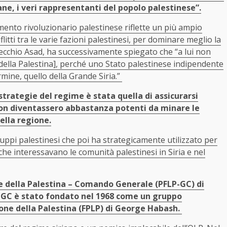
iane, i veri rappresentanti del popolo palestinese”.
mento rivoluzionario palestinese riflette un più ampio
litti tra le varie fazioni palestinesi, per dominare meglio la
ecchio Asad, ha successivamente spiegato che “a lui non
della Palestina], perché uno Stato palestinese indipendente
mine, quello della Grande Siria.”
strategie del regime è stata quella di assicurarsi
non diventassero abbastanza potenti da minare le
ella regione.
uppi palestinesi che poi ha strategicamente utilizzato per
 che interessavano le comunità palestinesi in Siria e nel
ne della Palestina – Comando Generale (PFLP-GC) di
LP-GC è stato fondato nel 1968 come un gruppo
ione della Palestina (FPLP) di George Habash.