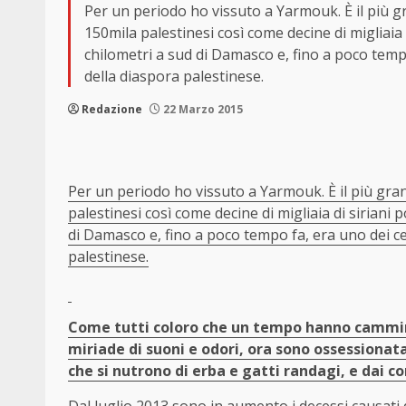
Per un periodo ho vissuto a Yarmouk. È il più g
150mila palestinesi così come decine di migliaia di
chilometri a sud di Damasco e, fino a poco tempo 
della diaspora palestinese.
Redazione
22 Marzo 2015
Per un periodo ho vissuto a Yarmouk. È il più gran
palestinesi così come decine di migliaia di siriani p
di Damasco e, fino a poco tempo fa, era uno dei cent
palestinese.
Come tutti coloro che un tempo hanno cammina
miriade di suoni e odori, ora sono ossessionata
che si nutrono di erba e gatti randagi, e dai c
Dal luglio 2013 sono in aumento i decessi causati