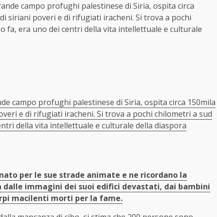
rande campo profughi palestinese di Siria, ospita circa
 siriani poveri e di rifugiati iracheni. Si trova a pochi
fa, era uno dei centri della vita intellettuale e culturale
de campo profughi palestinese di Siria, ospita circa 150mila
overi e di rifugiati iracheni. Si trova a pochi chilometri a sud
ri della vita intellettuale e culturale della diaspora
to per le sue strade animate e ne ricordano la
 dalle immagini dei suoi edifici devastati, dai bambini
orpi macilenti morti per la fame.
 dalla mancanza di cibo, si stima che 200 persone sono