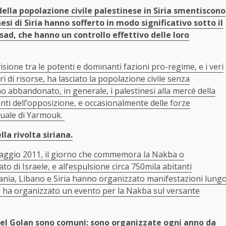
della popolazione civile palestinese in Siria smentiscono
si di Siria hanno sofferto in modo significativo sotto il
sad, che hanno un controllo effettivo delle loro
visione tra le potenti e dominanti fazioni pro-regime, e i veri
i di risorse, ha lasciato la popolazione civile senza
no abbandonato, in generale, i palestinesi alla mercè della
tanti dell’opposizione, e occasionalmente delle forze
attuale di Yarmouk.
lla rivolta siriana.
15 maggio 2011, il giorno che commemora la Nakba o
tato di Israele, e all’espulsione circa 750mila abitanti
ordania, Libano e Siria hanno organizzato manifestazioni lung
egime ha organizzato un evento per la Nakba sul versante
 del Golan sono comuni: sono organizzate ogni anno da