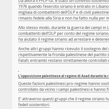
Da allora il PFLP-GC è stato un convinto sostenito
1976 quando l’esercito siriano è entrato in Libano 
migliaia di combattenti dell’OLP e di civili palesti
rimasto fedele alla Siria e non ha fatto nulla per 
Allo stesso modo, durante la guerra dei campi in
combattenti dell’OLP per conto del regime siriano. 
ha aiutato il regime siriano ad arrestare e deten
Anche altri gruppi hanno ricevuto il sostegno del r
rispettivamente la fronda palestinese del partito s
Fatah; entrambi restano strettamente controllati da
L’opposizione palestinese al regime di Asad durante la r
Queste fazioni palestinesi pro-regime hanno svolt
controllato da vicino i campi palestinesi e hanno f
E’ attraverso questi gruppi che il regime siriano
fedeli sostenitori.