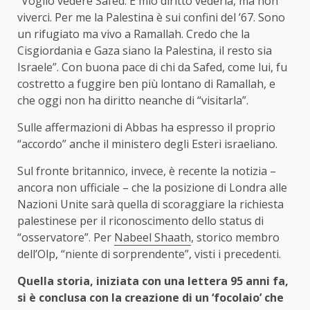
“Voglio vedere Safed. È mio diritto vederla, ma non
viverci. Per me la Palestina è sui confini del ’67. Sono
un rifugiato ma vivo a Ramallah. Credo che la
Cisgiordania e Gaza siano la Palestina, il resto sia
Israele”. Con buona pace di chi da Safed, come lui, fu
costretto a fuggire ben più lontano di Ramallah, e
che oggi non ha diritto neanche di “visitarla”.
Sulle affermazioni di Abbas ha espresso il proprio
“accordo” anche il ministero degli Esteri israeliano.
Sul fronte britannico, invece, è recente la notizia –
ancora non ufficiale – che la posizione di Londra alle
Nazioni Unite sarà quella di scoraggiare la richiesta
palestinese per il riconoscimento dello status di
“osservatore”. Per
Nabeel Shaath
, storico membro
dell’Olp, “niente di sorprendente”, visti i precedenti.
Quella storia, iniziata con una lettera 95 anni fa,
si è conclusa con la creazione di un ‘focolaio’ che