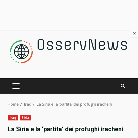
×
Skip
to
content
PRIMARY
MENU
Home
Iraq
La Siria e la ‘partita’ dei profughi iracheni
Iraq
Siria
La Siria e la ‘partita’ dei profughi iracheni