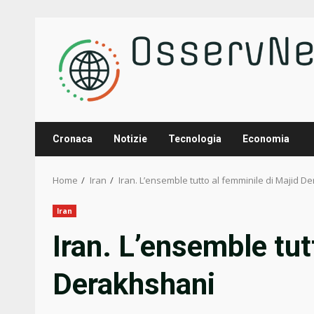
Skip
to
content
Cronaca
Notizie
Tecnologia
Economia
Home
Iran
Iran. L’ensemble tutto al femminile di Majid D
Iran
Iran. L’ensemble tut
Derakhshani