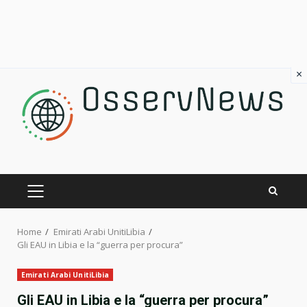
×
Skip
to
content
PRIMARY
MENU
Home
Emirati Arabi UnitiLibia
Gli EAU in Libia e la “guerra per procura”
Emirati Arabi UnitiLibia
Gli EAU in Libia e la “guerra per procura”