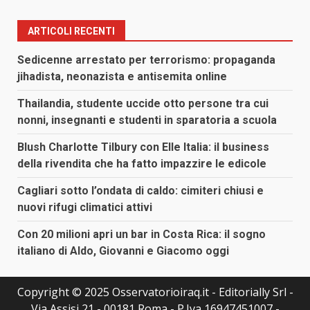
ARTICOLI RECENTI
Sedicenne arrestato per terrorismo: propaganda
jihadista, neonazista e antisemita online
Thailandia, studente uccide otto persone tra cui
nonni, insegnanti e studenti in sparatoria a scuola
Blush Charlotte Tilbury con Elle Italia: il business
della rivendita che ha fatto impazzire le edicole
Cagliari sotto l’ondata di caldo: cimiteri chiusi e
nuovi rifugi climatici attivi
Con 20 milioni apri un bar in Costa Rica: il sogno
italiano di Aldo, Giovanni e Giacomo oggi
Copyright © 2025 Osservatorioiraq.it - Editorially Srl -
Via Assisi 21 - 00181 Roma - P.Iva 16947451007 -