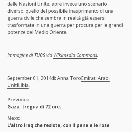
dalle Nazioni Unite, apre invece uno scenario
diverso: quello del possibile inasprimento di una
guerra civile che sembra in realtà già essersi
trasformata in una guerra per procura per le grandi
potenze del Medio Oriente.
Immagine di TUBS via
Wikimedia Commons
.
September 01, 2014di: Anna Toro
Emirati Arabi
Uniti
Libia
,
Continue
Previous:
Gaza, tregua di 72 ore.
Reading
Next:
L’altro Iraq che resiste, con il pane e le rose