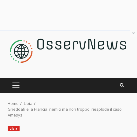
×
Skip
to
content
PRIMARY
MENU
Home
Libia
Gheddafi e la Francia, nemici ma non troppo: riesplode il caso
Amesys
Libia