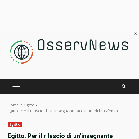
×
Skip
to
content
PRIMARY
MENU
Home
Egitto
Egitto. Per il rilascio di un’insegnante accusata di blasfemia
Egitto
Egitto. Per il rilascio di un’insegnante