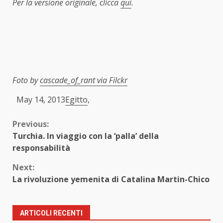
Per la versione originale, clicca
qui
.
Foto by
cascade_of_rant
via Filckr
May 14, 2013
Egitto
,
Continue
Previous:
Turchia. In viaggio con la ‘palla’ della
Reading
responsabilità
Next:
La rivoluzione yemenita di Catalina Martin-Chico
ARTICOLI RECENTI