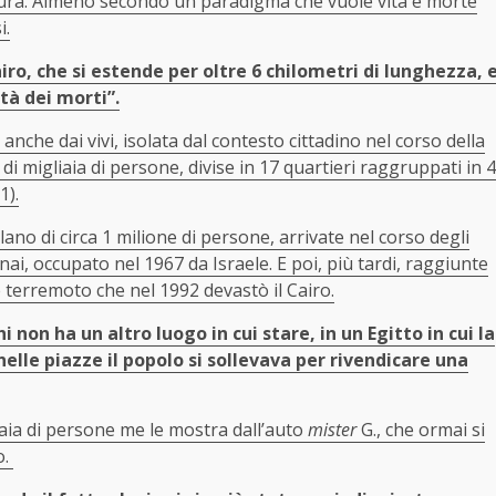
o dura. Almeno secondo un paradigma che vuole vita e morte
i.
ro, che si estende per oltre 6 chilometri di lunghezza, 
tà dei morti”.
anche dai vivi, isolata dal contesto cittadino nel corso della
i migliaia di persone, divise in 17 quartieri raggruppati in 4
1).
lano di circa 1 milione di persone, arrivate nel corso degli
inai, occupato nel 1967 da Israele. E poi, più tardi, raggiunte
le terremoto che nel 1992 devastò il Cairo.
 non ha un altro luogo in cui stare, in un Egitto in cui la
elle piazze il popolo si sollevava per rivendicare una
iaia di persone me le mostra dall’auto
mister
G., che ormai si
o.