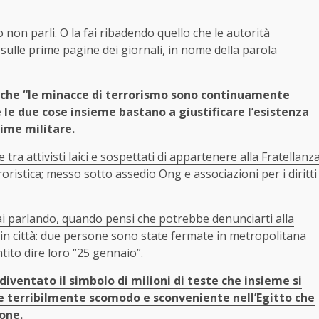
 non parli. O la fai ribadendo quello che le autorità
sulle prime pagine dei giornali, in nome della parola
a”, che “le minacce di terrorismo sono continuamente
e le due cose insieme bastano a giustificare l’esistenza
gime militare.
tra attivisti laici e sospettati di appartenere alla Fratellanz
istica; messo sotto assedio Ong e associazioni per i diritti
ai parlando, quando pensi che potrebbe denunciarti alla
o in città: due persone sono state fermate in metropolitana
ito dire loro “25 gennaio”.
iventato il simbolo di milioni di teste che insieme si
ne terribilmente scomodo e sconveniente nell’Egitto che
one.