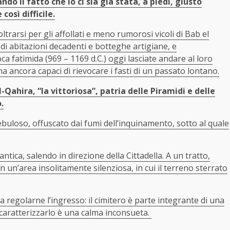
ando il fatto che io ci sia già stata, a piedi, giusto
così difficile.
ltrarsi per gli affollati e meno rumorosi vicoli di Bab el
di abitazioni decadenti e botteghe artigiane, e
a fatimida (969 – 1169 d.C.) oggi lasciate andare al loro
 ma ancora capaci di rievocare i fasti di un passato lontano.
l-Qahira, “la vittoriosa”, patria delle Piramidi e delle
.
ebuloso, offuscato dai fumi dell’inquinamento, sotto al quale
 antica, salendo in direzione della Cittadella. A un tratto,
in un’area insolitamente silenziosa, in cui il terreno sterrato
a regolarne l’ingresso: il cimitero è parte integrante di una
 caratterizzarlo è una calma inconsueta.