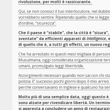
rivoluzione, per molti è rassicurante.
Qui, se non conosci il tuo interlocutore, nel dubbio
vorrebbero sentire. Ripetendo quello che si legge 
d’ordine, “sicurezza”.
Che il paese è “stabile”, che la città è “sicur
sventate” da efficienti apparati di
intelligence
, 
di quello che è, a tutti gli effetti, un nuovo re
Che ha arrestato in questi mesi migliaia di persone 
Musulmana, oggi considerata organizzazione terror
umani, promulgato leggi liberticide.
Accorgimenti necessari quando non sai con chi st
polizia. E’ successo pochi giorni dopo il mio arriv
perché conversavano in inglese e qualcuno ha sent
Molto più di una semplice data, oggi questo è d
sono alzate per rivendicare libertà. Un termi
si appresta a concludere un anno di restaurazi