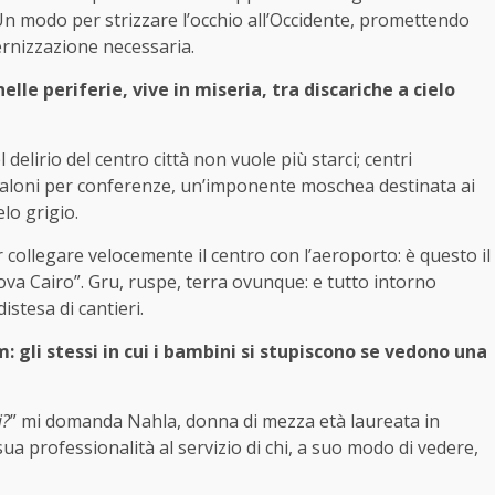
. Un modo per strizzare l’occhio all’Occidente, promettendo
rnizzazione necessaria.
elle periferie, vive in miseria, tra discariche a cielo
 delirio del centro città non vuole più starci; centri
 saloni per conferenze, un’imponente moschea destinata ai
elo grigio.
 collegare velocemente il centro con l’aeroporto: è questo il
va Cairo”. Gru, ruspe, terra ovunque: e tutto intorno
stesa di cantieri.
um: gli stessi in cui i bambini si stupiscono se vedono una
i?
” mi domanda Nahla, donna di mezza età laureata in
ua professionalità al servizio di chi, a suo modo di vedere,