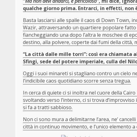
“
Ma non devi andarci, è pericoloso
”, mi dice, ignor
qualche giorno prima. Entrarci, in effetti, non è 
Basta lasciarsi alle spalle il caos di Down Town, ino
Wazir, attraversando un quartiere popolare fatto 
fiancheggiando una dopo l’altra le moschee di epoc
destino, alla polvere, coperte dai fumi della città,
“La città dalle mille torri”: così era chiamata a
Sfingi, sede del potere imperiale, culla del Nilo
Oggi i suoi minareti si stagliano contro un cielo n
l’indicibile caos quotidiano scorre senza tregua.
In cerca di quiete ci si inoltra nel cuore della Cairo
svoltando verso l’interno, ci si trova d’improvviso 
si fa a tratti sabbioso.
Non ci sono mura a delimitarne l’area, ne’ cancelli 
città in continuo movimento, e l’unico elemento a