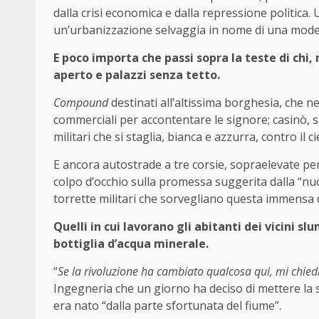
dalla crisi economica e dalla repressione politica
un’urbanizzazione selvaggia in nome di una mode
E poco importa che passi sopra la teste di chi, n
aperto e palazzi senza tetto.
Compound
destinati all’altissima borghesia, che nel
commerciali per accontentare le signore; casinò,
militari che si staglia, bianca e azzurra, contro il ci
E ancora autostrade a tre corsie, sopraelevate per
colpo d’occhio sulla promessa suggerita dalla “nuo
torrette militari che sorvegliano questa immensa di
Quelli in cui lavorano gli abitanti dei vicini sl
bottiglia d’acqua minerale.
“
Se la rivoluzione ha cambiato qualcosa qui, mi chied
Ingegneria che un giorno ha deciso di mettere la s
era nato “dalla parte sfortunata del fiume”.