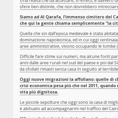
Una realtà che da accettare, in effetti, è davver
sfere ben distinte, che non dovrebbero intrecciars
Siamo ad Al Qarafa, l’immenso cimitero del Cai
che qui la gente chiama semplicemente “la cit
Quella che sin dall’epoca medievale è stata abitata 
dominazione napoleonica, ed in cui oggi centinaia d
aree amministrative, vivono occupando le tombe (
Difficile fare stime sui numeri, ma alcune fonti par
anni dalle aree rurali nel sud del paese e poi dal S
da sfollati rimasti senza casa in seguito al terribi
Oggi nuove migrazioni la affollano: quelle di chi
crisi economica pesa più che nel 2011, quando n
vita più dignitosa.
Le piccole sepolture che oggi sono la casa di migl
è abituato ad accompagnarmi nel traffico del Cair