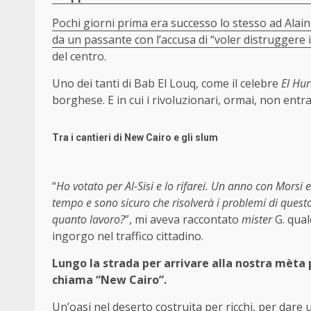
Pochi giorni prima era successo lo stesso ad Alain
da un passante con l’accusa di “voler distruggere 
del centro.
Uno dei tanti di Bab El Louq, come il celebre
El Hu
borghese. E in cui i rivoluzionari, ormai, non entr
Tra i cantieri di New Cairo e gli slum
“
Ho votato per Al-Sisi e lo rifarei. Un anno con Morsi
tempo e sono sicuro che risolverà i problemi di questo 
quanto lavoro?
”, mi aveva raccontato
mister
G. qual
ingorgo nel traffico cittadino.
Lungo la strada per arrivare alla nostra mèta
chiama “New Cairo”.
Un’oasi nel deserto costruita per ricchi, per dare 