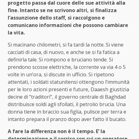
progetto passa dal cuore delle sue attività alla
fine. Intanto se ne scrivono altri, si finalizza
l’assunzione dello staff, si raccolgono e
comunicano informazioni che possono cambiare
la vita.
Si macinano chilometri, si fa tardi la notte. Si viene
cacciati di casa, di nuovo, e anche se si fa fatica a
definirla tale. Si rompono e bruciano tende. Si
prendono scosse elettriche, la corrente va via 4 o 5
volte in un’ora, si discute in ufficio. Si ripetono
attentati, i soldati statunitensi ottengono l’immunità
per le loro azioni presenti e future, Daaesh giustizia
decine di “traditori”, il governo centrale di Baghdad
distribuisce soldi agli sfollati, il petrolio brucia. Una
donna tiene in braccio sua figlia, pulisce per terra e
intanto prepara il pranzo dopo aver fatto il bucato.
A fare la differenza non è il tempo. E’ la
determinazione e il sorriso con cui un operatore