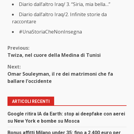
Diario dall’altro Iraq/ 3. “Siria, mia bella…”
Diario dall’altro Iraq/2. Infinite storie da
raccontare
#UnaStoriaCheNonInsegna
Continue
Previous:
Twiza, nel cuore della Medina di Tunisi
Reading
Next:
Omar Souleyman, il re dei matrimoni che fa
ballare l’occidente
ARTICOLI RECENTI
Google ritira IA da Earth: stop ai deepfake con aerei
su New York e bombe su Mosca
Bonus affitti Milano under 35: fino a 2.400 euro per