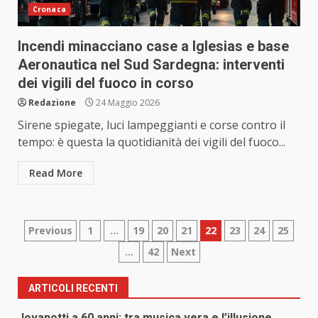
Cronaca
Incendi minacciano case a Iglesias e base
Aeronautica nel Sud Sardegna: interventi
dei vigili del fuoco in corso
Redazione
24 Maggio 2026
Sirene spiegate, luci lampeggianti e corse contro il
tempo: è questa la quotidianità dei vigili del fuoco...
Read More
Paginazione
Previous
1
…
19
20
21
22
23
24
25
…
42
Next
degli
articoli
ARTICOLI RECENTI
Jovanotti a 60 anni: tra musica vera e l’illusione