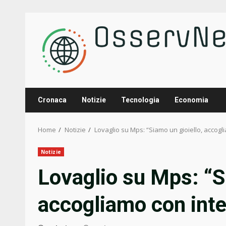
Skip
to
content
Cronaca
Notizie
Tecnologia
Economia
Home
Notizie
Lovaglio su Mps: “Siamo un gioiello, accog
Notizie
Lovaglio su Mps: “S
accogliamo con inte