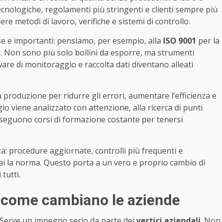
tecnologiche, regolamenti più stringenti e clienti sempre più
re metodi di lavoro, verifiche e sistemi di controllo.
e e importanti: pensiamo, per esempio, alla
ISO 9001
per la
o. Non sono più solo bollini da esporre, ma strumenti
are di monitoraggio e raccolta dati diventano alleati
 produzione per ridurre gli errori, aumentare l’efficienza e
o viene analizzato con attenzione, alla ricerca di punti
 seguono corsi di formazione costante per tenersi
a: procedure aggiornate, controlli più frequenti e
mai la norma. Questo porta a un vero e proprio cambio di
tutti.
: come cambiano le aziende
. Serve un impegno serio da parte dei
vertici aziendali
. Non