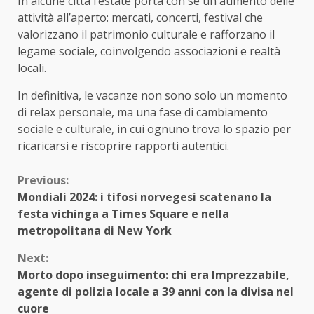
In alcune città l’estate porta con sé un aumento delle
attività all’aperto: mercati, concerti, festival che
valorizzano il patrimonio culturale e rafforzano il
legame sociale, coinvolgendo associazioni e realtà
locali.
In definitiva, le vacanze non sono solo un momento
di relax personale, ma una fase di cambiamento
sociale e culturale, in cui ognuno trova lo spazio per
ricaricarsi e riscoprire rapporti autentici.
Continue
Previous:
Mondiali 2024: i tifosi norvegesi scatenano la
Reading
festa vichinga a Times Square e nella
metropolitana di New York
Next:
Morto dopo inseguimento: chi era Imprezzabile,
agente di polizia locale a 39 anni con la divisa nel
cuore