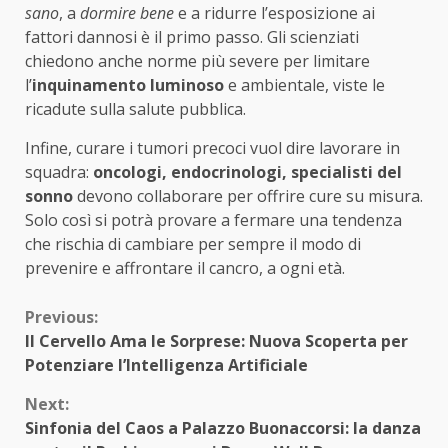
sano
, a
dormire bene
e a ridurre l’esposizione ai
fattori dannosi è il primo passo. Gli scienziati
chiedono anche norme più severe per limitare
l’
inquinamento luminoso
e ambientale, viste le
ricadute sulla salute pubblica.
Infine, curare i tumori precoci vuol dire lavorare in
squadra:
oncologi, endocrinologi, specialisti del
sonno
devono collaborare per offrire cure su misura.
Solo così si potrà provare a fermare una tendenza
che rischia di cambiare per sempre il modo di
prevenire e affrontare il cancro, a ogni età.
Continue
Previous:
Il Cervello Ama le Sorprese: Nuova Scoperta per
Reading
Potenziare l’Intelligenza Artificiale
Next:
Sinfonia del Caos a Palazzo Buonaccorsi: la danza