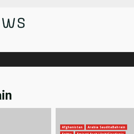
ain
Afghanistan
Arabia SauditaBahrain
Egitto
Emirati Arabi UnitiGiordania