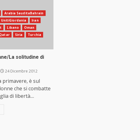
Arabia SauditaBahrain
i UnitiGiordania
Iran
t
Libano
Oman
Qatar
Siria
Turchia
ne/La solitudine di
24 Dicembre 2012
 primavere, è sul
donne che si combatte
lia di libertà....