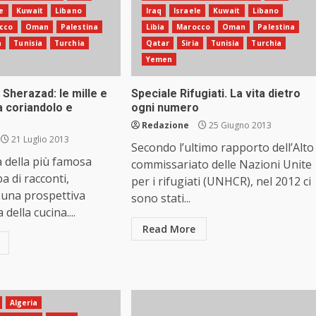
e
Kuwait
Libano
Iraq
Israele
Kuwait
Libano
cco
Oman
Palestina
Libia
Marocco
Oman
Palestina
a
Tunisia
Turchia
Qatar
Siria
Tunisia
Turchia
Yemen
 Sherazad: le mille e
Speciale Rifugiati. La vita dietro
a coriandolo e
ogni numero
Redazione
25 Giugno 2013
21 Luglio 2013
Secondo l’ultimo rapporto dell’Alto
a della più famosa
commissariato delle Nazioni Unite
a di racconti,
per i rifugiati (UNHCR), nel 2012 ci
 una prospettiva
sono stati...
 della cucina....
Read More
Algeria