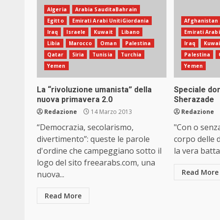
Algeria
Arabia SauditaBahrain
Egitto
Emirati Arabi UnitiGiordania
Afghanistan
Iraq
Israele
Kuwait
Libano
Emirati Arab
Libia
Marocco
Oman
Palestina
Iraq
Kuwai
Qatar
Siria
Tunisia
Turchia
Palestina
Yemen
Yemen
La “rivoluzione umanista” della
Speciale don
nuova primavera 2.0
Sherazade
Redazione
14 Marzo 2013
Redazione
“Democrazia, secolarismo,
"Con o senza
divertimento”: queste le parole
corpo delle 
d'ordine che campeggiano sotto il
la vera battag
logo del sito freearabs.com, una
Read More
nuova...
Read More