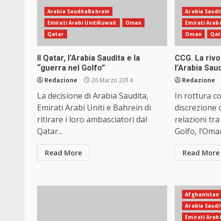
Arabia SauditaBahrain
Arabia Saudi
Emirati Arabi UnitiKuwait
Oman
Emirati Arabi
Qatar
Oman
Qat
Il Qatar, l’Arabia Saudita e la
CCG. La rivo
“guerra nel Golfo”
l’Arabia Sau
Redazione
26 Marzo 2014
Redazione
La decisione di Arabia Saudita,
In rottura co
Emirati Arabi Uniti e Bahrein di
discrezione 
ritirare i loro ambasciatori dal
relazioni tra 
Qatar...
Golfo, l’Oman
Read More
Read More
Afghanistan
Arabia Saudi
Emirati Arab