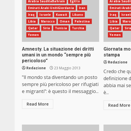
Arabia SauditaBahrain
Egitto
Arabia Saudi
Emirati Arabi UnitiGiordania
Iran
Emirati Arab
Iraq
Israele
Kuwait
Libano
Iraq
Israel
Libia
Marocco
Oman
Palestina
Libia
Maro
Qatar
Siria
Tunisia
Turchia
Qatar
Siri
Yemen
Yemen
Amnesty. La situazione dei diritti
Giornata mon
umani in un mondo “sempre più
stampa
pericoloso”
Redazione
Redazione
23 Maggio 2013
Credo che qu
"ll mondo sta diventando un posto
definizione 
sempre più pericoloso per rifugiati
abbia mai se
e migranti": è questo il messaggio...
è...
Read More
Read More