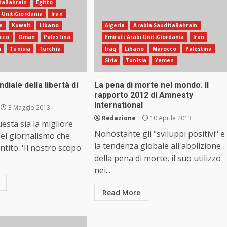
taBahrain
Egitto
i UnitiGiordania
Iran
e
Kuwait
Libano
Algeria
Arabia SauditaBahrain
cco
Oman
Palestina
Emirati Arabi UnitiGiordania
Iran
a
Tunisia
Turchia
Iraq
Libano
Marocco
Palestina
Siria
Tunisia
Yemen
diale della libertà di
La pena di morte nel mondo. Il
rapporto 2012 di Amnesty
International
3 Maggio 2013
Redazione
10 Aprile 2013
esta sia la migliore
Nonostante gli "sviluppi positivi" e
del giornalismo che
la tendenza globale all'abolizione
ntito: 'Il nostro scopo
della pena di morte, il suo utilizzo
nei...
Read More