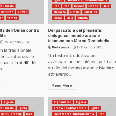
taBahrain
Iran
Iraq
Kuwait
Libano
Libia
 UnitiIran
Kuwait
Marocco
Oman
Palestina
ar
Yemen
Qatar
Siria
Tunisia
lta dell’Oman contro
Del passato e del presente:
dita
dialogo sul mondo arabo e
islamico con Marco Demichelis
28 Gennaio 2014
Redazione
17 Dicembre 2013
n la tradizionale
Un testo introduttivo per
che caratterizza le
avvicinare anche i più inesperti allo
i paesi “fratelli” del
studio del mondo arabo e islamico
...
attraverso...
Read More
Algeria
Afghanistan
Algeria
taBahrain
Egitto
Arabia SauditaBahrain
Egitto
i UnitiGiordania
Iran
Emirati Arabi UnitiGiordania
Iran