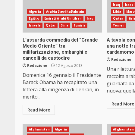
Iraq
Israel
Algeria
Arabia SauditaBahrain
Libia
Maro
Egitto
Emirati Arabi UnitiIran
Iraq
Qatar
Siri
Israele
Qatar
Siria
Tunisia
Yemen
L’assurda commedia del “Grande
A tavola con
Medio Oriente” tra
una notte tr
militarizzazione, embarghi e
cardamomo
cancelli da custodire
Redazione
Redazione
12 Agosto 2013
Una rilettur
Domenica 16 gennaio il Presidente
raccolta arab
Barack Obama ha recapitato una
guardata da
lettera alla dirigenza di Tehran, in
nuova: quella
merito...
Read More
Read More
Afghanistan
Algeria
Afghanistan