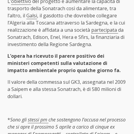
L’
obiettivo
del progetto è aumentare la capacità di
trasporto della Sonatrach così da alimentare, tra
l’altro, il
Galsi
, il gasdotto che dovrebbe collegare
l’Algeria alla Toscana attraverso la Sardegna, e la cui
realizzazione è affidata a una società
partecipata
da
Sonatrach, Edison, Enel, Hera e Sfirs, la finanziaria di
investimento della Regione Sardegna.
L’opera ha ricevuto il parere positivo dei
ministeri competenti sulla valutazione di
impatto ambientale proprio qualche giorno fa.
Il valore della commessa sul GK3, assegnata nel 2009
a Saipem e alla stessa Sonatrach, è di 580 milioni di
dollari.
*
Sono gli
stessi pm
che sostengono l’accusa nel processo
che si apre il prossimo 5 aprile a carico di cinque ex
manager di Snamprogetti – controllata di Saipem – e