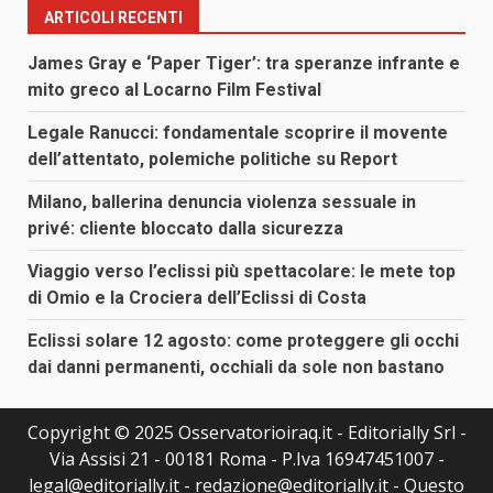
ARTICOLI RECENTI
James Gray e ‘Paper Tiger’: tra speranze infrante e
mito greco al Locarno Film Festival
Legale Ranucci: fondamentale scoprire il movente
dell’attentato, polemiche politiche su Report
Milano, ballerina denuncia violenza sessuale in
privé: cliente bloccato dalla sicurezza
Viaggio verso l’eclissi più spettacolare: le mete top
di Omio e la Crociera dell’Eclissi di Costa
Eclissi solare 12 agosto: come proteggere gli occhi
dai danni permanenti, occhiali da sole non bastano
Copyright © 2025 Osservatorioiraq.it - Editorially Srl -
Via Assisi 21 - 00181 Roma - P.Iva 16947451007 -
legal@editorially.it - redazione@editorially.it - Questo