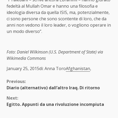
fedeltà al Mullah Omar e hanno una filosofia e
ideologia diversa da quella ISIS, ma, potenzialmente,
ci sono persone che sono scontente di loro, che da
anni non vedono il loro leader, o vogliono operare in
un modo diverso”.
Foto: Daniel Wilkinson (U.S. Department of State) via
Wikimedia Commons
January 25, 2015di: Anna Toro
Afghanistan
,
Continue
Previous:
Diario (alternativo) dall’altro Iraq. Di ritorno
Reading
Next:
Egitto. Appunti da una rivoluzione incompiuta