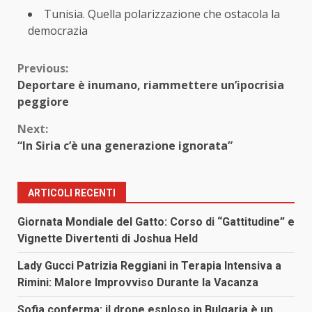
Tunisia. Quella polarizzazione che ostacola la
democrazia
Continue
Previous:
Deportare è inumano, riammettere un’ipocrisia
Reading
peggiore
Next:
“In Siria c’è una generazione ignorata”
ARTICOLI RECENTI
Giornata Mondiale del Gatto: Corso di “Gattitudine” e
Vignette Divertenti di Joshua Held
Lady Gucci Patrizia Reggiani in Terapia Intensiva a
Rimini: Malore Improvviso Durante la Vacanza
Sofia conferma: il drone esploso in Bulgaria è un