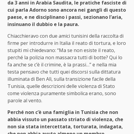
da 3 anni in Arabia Saudita, le pratiche fasciste di
cui parla Adorno sono ancora nei gangli di questo
paese, e ne disciplinano i passi, sezionano l’aria,
insinuano il dubbio e la paura.
Chiacchieravo con due amici tunisini della raccolta di
firme per introdurre in Italia il reato di tortura, e loro
stupiti mi chiedevano: “Ma se non esiste il reato,
perché la polizia non massacra tutti di botte? Qui lo
fa anche se c’è il crimine, è la prassi…” e nella mia
testa pensavo che tutti quei discorsi sulla dittatura
illuminata di Ben Alì, sulla transizione facile della
Tunisia, quelle descrizioni delle violenza di Stato
come violenza puramente simbolica erano, sono
parole al vento.
Perché non c’è una famiglia in Tunisia che non
abbia vissuto un passato striato di violenza, che
non sia stata intercettata, torturata, indagata,
che non abbia avuto almeno un membro