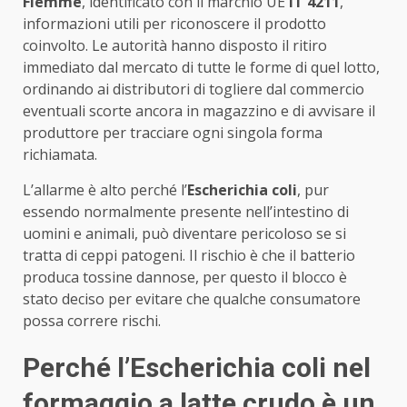
Fiemme
, identificato con il marchio UE
IT 4211
,
informazioni utili per riconoscere il prodotto
coinvolto. Le autorità hanno disposto il ritiro
immediato dal mercato di tutte le forme di quel lotto,
ordinando ai distributori di togliere dal commercio
eventuali scorte ancora in magazzino e di avvisare il
produttore per tracciare ogni singola forma
richiamata.
L’allarme è alto perché l’
Escherichia coli
, pur
essendo normalmente presente nell’intestino di
uomini e animali, può diventare pericoloso se si
tratta di ceppi patogeni. Il rischio è che il batterio
produca tossine dannose, per questo il blocco è
stato deciso per evitare che qualche consumatore
possa correre rischi.
Perché l’Escherichia coli nel
formaggio a latte crudo è un