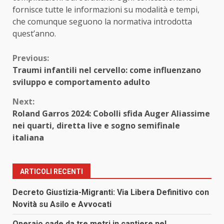
fornisce tutte le informazioni su modalità e tempi,
che comunque seguono la normativa introdotta
quest’anno.
Continue
Previous:
Traumi infantili nel cervello: come influenzano
Reading
sviluppo e comportamento adulto
Next:
Roland Garros 2024: Cobolli sfida Auger Aliassime
nei quarti, diretta live e sogno semifinale
italiana
ARTICOLI RECENTI
Decreto Giustizia-Migranti: Via Libera Definitivo con
Novità su Asilo e Avvocati
Operaio cade da tre metri in cantiere nel