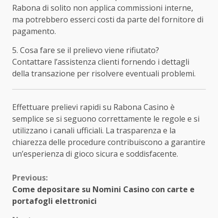
Rabona di solito non applica commissioni interne,
ma potrebbero esserci costi da parte del fornitore di
pagamento.
5. Cosa fare se il prelievo viene rifiutato?
Contattare l’assistenza clienti fornendo i dettagli
della transazione per risolvere eventuali problemi.
Effettuare prelievi rapidi su Rabona Casino è
semplice se si seguono correttamente le regole e si
utilizzano i canali ufficiali. La trasparenza e la
chiarezza delle procedure contribuiscono a garantire
un’esperienza di gioco sicura e soddisfacente.
Continue
Previous:
Come depositare su Nomini Casino con carte e
Reading
portafogli elettronici