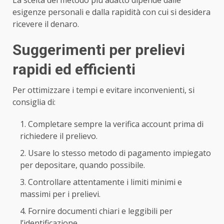
esigenze personali e dalla rapidità con cui si desidera
ricevere il denaro.
Suggerimenti per prelievi
rapidi ed efficienti
Per ottimizzare i tempi e evitare inconvenienti, si
consiglia di:
Completare sempre la verifica account prima di
richiedere il prelievo.
Usare lo stesso metodo di pagamento impiegato
per depositare, quando possibile.
Controllare attentamente i limiti minimi e
massimi per i prelievi.
Fornire documenti chiari e leggibili per
l’identificazione.