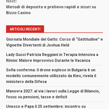
Next:
Metodi di deposito e prelievo rapidi e sicuri su
Bizzo Casino
ARTICOLI RECENTI
Giornata Mondiale del Gatto: Corso di “Gattitudine” e
Vignette Divertenti di Joshua Held
Lady Gucci Patrizia Reggiani in Terapia Intensiva a
Rimini: Malore Improvviso Durante la Vacanza
Sofia conferma: il drone esploso in Bulgaria è un
modello comunemente utilizzato da Kiev, rivela il
ministero della Difesa
Manovra 2027: al via i lavori sulla Legge di Bilancio,
focus su pensioni, tasse e deficit
Unesco e Papa il 25 settembre: incontro su