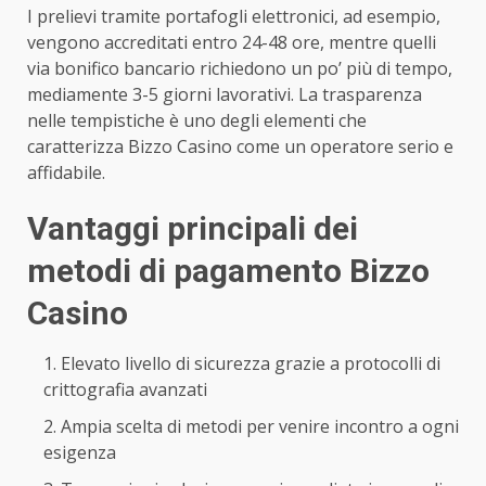
I prelievi tramite portafogli elettronici, ad esempio,
vengono accreditati entro 24-48 ore, mentre quelli
via bonifico bancario richiedono un po’ più di tempo,
mediamente 3-5 giorni lavorativi. La trasparenza
nelle tempistiche è uno degli elementi che
caratterizza Bizzo Casino come un operatore serio e
affidabile.
Vantaggi principali dei
metodi di pagamento Bizzo
Casino
Elevato livello di sicurezza grazie a protocolli di
crittografia avanzati
Ampia scelta di metodi per venire incontro a ogni
esigenza