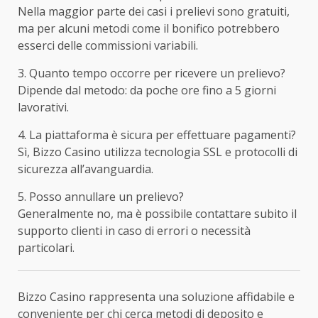
Nella maggior parte dei casi i prelievi sono gratuiti,
ma per alcuni metodi come il bonifico potrebbero
esserci delle commissioni variabili.
3. Quanto tempo occorre per ricevere un prelievo?
Dipende dal metodo: da poche ore fino a 5 giorni
lavorativi.
4. La piattaforma è sicura per effettuare pagamenti?
Sì, Bizzo Casino utilizza tecnologia SSL e protocolli di
sicurezza all’avanguardia.
5. Posso annullare un prelievo?
Generalmente no, ma è possibile contattare subito il
supporto clienti in caso di errori o necessità
particolari.
Bizzo Casino rappresenta una soluzione affidabile e
conveniente per chi cerca metodi di deposito e