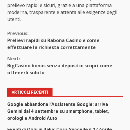
prelievo rapidi e sicuri, grazie a una piattaforma
moderna, trasparente e attenta alle esigenze degli
utenti.
Continue
Previous:
Prelievi rapidi su Rabona Casino e come
Reading
effettuare la richiesta correttamente
Next:
BigCasino bonus senza deposito: scopri come
ottenerli subito
ARTICOLI RECENTI
Google abbandona l’Assistente Google: arriva
Gemini dal 4 settembre su smartphone, tablet,
orologi e Android Auto
Eventi di Oggi in Italia: Cosa Succede il 27 Aprile