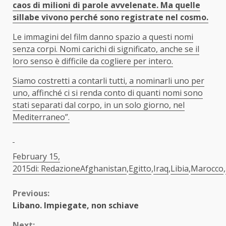
caos di milioni di parole avvelenate. Ma quelle
sillabe vivono perché sono registrate nel cosmo.
Le immagini del film danno spazio a questi nomi
senza corpi. Nomi carichi di significato, anche se il
loro senso è difficile da cogliere per intero.
Siamo costretti a contarli tutti, a nominarli uno per
uno, affinché ci si renda conto di quanti nomi sono
stati separati dal corpo, in un solo giorno, nel
Mediterraneo”.
February 15,
2015di: Redazione
Afghanistan
,
Egitto
,
Iraq
,
Libia
,
Marocco
,
Continue
Previous:
Libano. Impiegate, non schiave
Reading
Next: