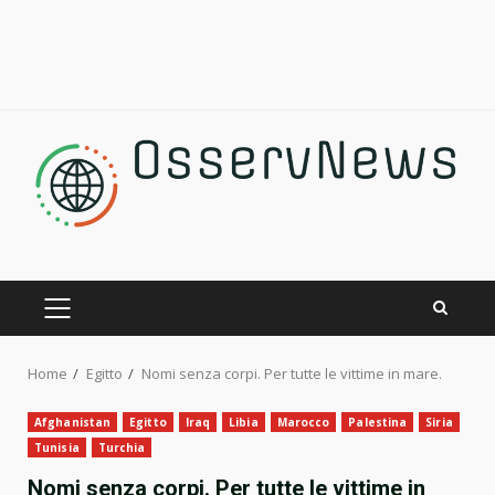
Skip
to
content
PRIMARY
MENU
Home
Egitto
Nomi senza corpi. Per tutte le vittime in mare.
Afghanistan
Egitto
Iraq
Libia
Marocco
Palestina
Siria
Tunisia
Turchia
Nomi senza corpi. Per tutte le vittime in