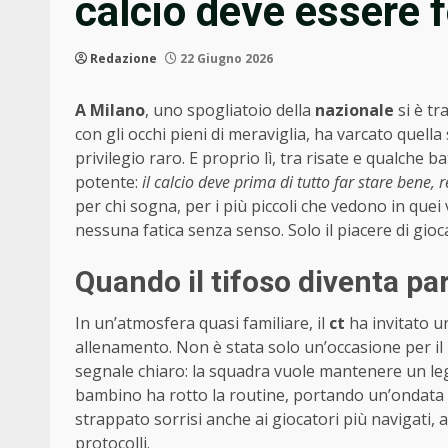
calcio deve essere f
Redazione
22 Giugno 2026
A Milano
, uno spogliatoio della
nazionale
si è tr
con gli occhi pieni di meraviglia, ha varcato quell
privilegio raro. E proprio lì, tra risate e qualche ba
potente:
il calcio deve prima di tutto far stare bene, r
per chi sogna, per i più piccoli che vedono in qu
nessuna fatica senza senso. Solo il piacere di gioca
Quando il tifoso diventa pa
In un’atmosfera quasi familiare, il
ct
ha invitato u
allenamento. Non è stata solo un’occasione per i
segnale chiaro: la squadra vuole mantenere un lega
bambino ha rotto la routine, portando un’ondata
strappato sorrisi anche ai giocatori più navigati,
protocolli.