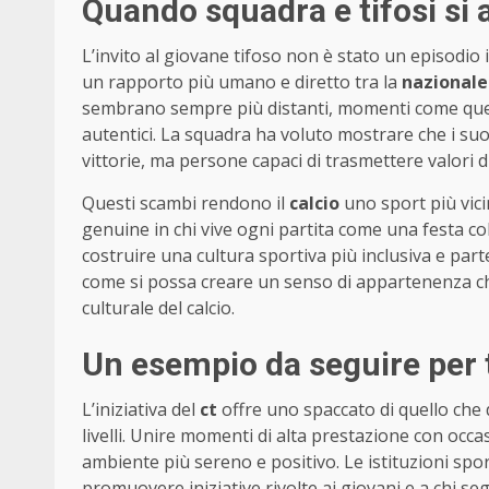
Quando squadra e tifosi si
L’invito al giovane tifoso non è stato un episodio
un rapporto più umano e diretto tra la
nazionale
sembrano sempre più distanti, momenti come qu
autentici. La squadra ha voluto mostrare che i suo
vittorie, ma persone capaci di trasmettere valori d
Questi scambi rendono il
calcio
uno sport più vici
genuine in chi vive ogni partita come una festa colle
costruire una cultura sportiva più inclusiva e part
come si possa creare un senso di appartenenza che 
culturale del calcio.
Un esempio da seguire per t
L’iniziativa del
ct
offre uno spaccato di quello che d
livelli. Unire momenti di alta prestazione con occa
ambiente più sereno e positivo. Le istituzioni s
promuovere iniziative rivolte ai giovani e a chi seg