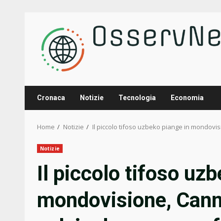
Skip
to
content
Cronaca
Notizie
Tecnologia
Economia
Home
Notizie
Il piccolo tifoso uzbeko piange in mondovisi
Notizie
Il piccolo tifoso uz
mondovisione, Canna