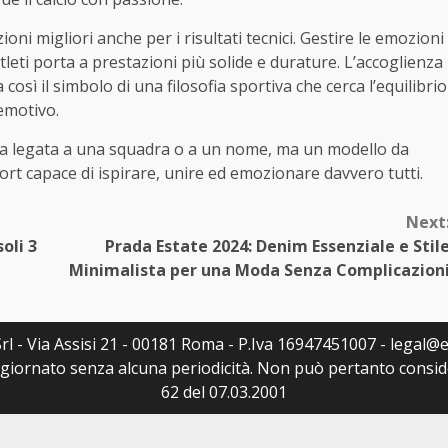
zioni migliori anche per i risultati tecnici. Gestire le emozioni
leti porta a prestazioni più solide e durature. L’accoglienza
osì il simbolo di una filosofia sportiva che cerca l’equilibrio
emotivo.
ia legata a una squadra o a un nome, ma un modello da
rt capace di ispirare, unire ed emozionare davvero tutti.
Next
oli 3
Prada Estate 2024: Denim Essenziale e Stil
Minimalista per una Moda Senza Complicazion
rl - Via Assisi 21 - 00181 Roma - P.Iva 16947451007 - legal@ed
ggiornato senza alcuna periodicità. Non può pertanto consider
62 del 07.03.2001