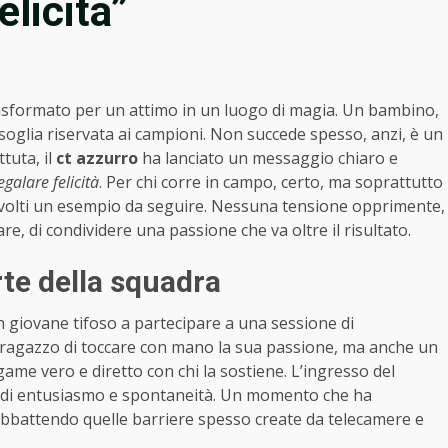
elicità”
asformato per un attimo in un luogo di magia. Un bambino,
a soglia riservata ai campioni. Non succede spesso, anzi, è un
ttuta, il
ct azzurro
ha lanciato un messaggio chiaro e
egalare felicità
. Per chi corre in campo, certo, ma soprattutto
ei volti un esempio da seguire. Nessuna tensione opprimente,
re, di condividere una passione che va oltre il risultato.
rte della squadra
n giovane tifoso a partecipare a una sessione di
l ragazzo di toccare con mano la sua passione, ma anche un
me vero e diretto con chi la sostiene. L’ingresso del
 di entusiasmo e spontaneità. Un momento che ha
 abbattendo quelle barriere spesso create da telecamere e