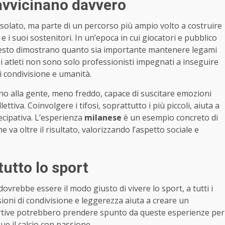
 avvicinano davvero
 isolato, ma parte di un percorso più ampio volto a costruire
e i suoi sostenitori. In un’epoca in cui giocatori e pubblico
esto dimostrano quanto sia importante mantenere legami
i atleti non sono solo professionisti impegnati a inseguire
i condivisione e umanità.
no alla gente, meno freddo, capace di suscitare emozioni
ttiva. Coinvolgere i tifosi, soprattutto i più piccoli, aiuta a
ecipativa. L’esperienza
milanese
è un esempio concreto di
va oltre il risultato, valorizzando l’aspetto sociale e
utto lo sport
ovrebbe essere il modo giusto di vivere lo sport, a tutti i
sioni di condivisione e leggerezza aiuta a creare un
portive potrebbero prendere spunto da queste esperienze per
ue il calcio con passione.