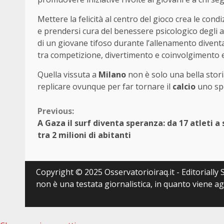
Mettere la felicità al centro del gioco crea le condi
e prendersi cura del benessere psicologico degli at
di un giovane tifoso durante l’allenamento diventa c
tra competizione, divertimento e coinvolgimento 
Quella vissuta a
Milano
non è solo una bella stor
replicare ovunque per far tornare il
calcio
uno spo
Continue
Previous:
A Gaza il surf diventa speranza: da 17 atleti a s
Reading
tra 2 milioni di abitanti
Copyright © 2025 Osservatorioiraq.it - Editorially S
non è una testata giornalistica, in quanto viene a