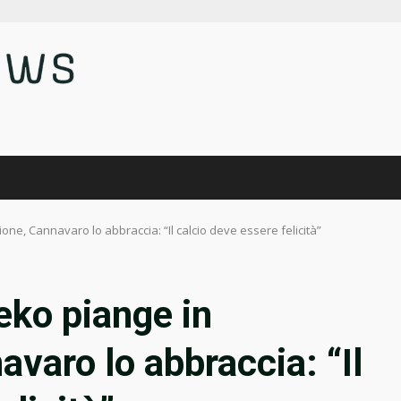
one, Cannavaro lo abbraccia: “Il calcio deve essere felicità”
beko piange in
varo lo abbraccia: “Il