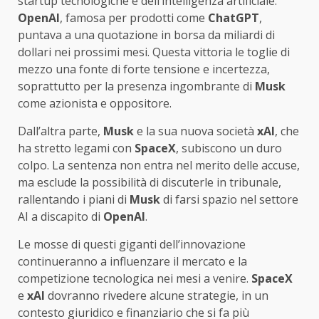
startup tecnologiche e dell’intelligenza artificiale.
OpenAI
, famosa per prodotti come
ChatGPT
,
puntava a una quotazione in borsa da miliardi di
dollari nei prossimi mesi. Questa vittoria le toglie di
mezzo una fonte di forte tensione e incertezza,
soprattutto per la presenza ingombrante di
Musk
come azionista e oppositore.
Dall’altra parte,
Musk
e la sua nuova società
xAI
, che
ha stretto legami con
SpaceX
, subiscono un duro
colpo. La sentenza non entra nel merito delle accuse,
ma esclude la possibilità di discuterle in tribunale,
rallentando i piani di
Musk
di farsi spazio nel settore
AI a discapito di
OpenAI
.
Le mosse di questi giganti dell’innovazione
continueranno a influenzare il mercato e la
competizione tecnologica nei mesi a venire.
SpaceX
e
xAI
dovranno rivedere alcune strategie, in un
contesto giuridico e finanziario che si fa più