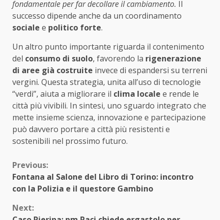
fondamentale per far decollare il cambiamento.
Il
successo dipende anche da un coordinamento
sociale
e
politico forte
.
Un altro punto importante riguarda il contenimento
del
consumo di suolo
, favorendo la
rigenerazione
di aree già costruite
invece di espandersi su terreni
vergini. Questa strategia, unita all’uso di tecnologie
“verdi”, aiuta a migliorare il
clima locale
e rende le
città più vivibili. In sintesi, uno sguardo integrato che
mette insieme scienza, innovazione e partecipazione
può davvero portare a città più resistenti e
sostenibili nel prossimo futuro.
Continue
Previous:
Fontana al Salone del Libro di Torino: incontro
Reading
con la Polizia e il questore Gambino
Next:
Caso Pierina: pm Paci chiede ergastolo per