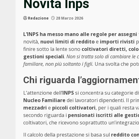
Novità Inps
Redazione
28 Marzo 2026
L’INPS ha messo mano alle regole per assegni 
novità,
nuovi limiti di reddito
e
importi rivisti
p
finire sotto la lente sono
coltivatori diretti, col
gestioni speciali
.
Non si tratta solo di cambiare le c
familiare, non più soltanto i figli.
Una svolta che potr
Chi riguarda l’aggiornament
L’attenzione dell’
INPS
si concentra su categorie d
Nucleo Familiare
dei lavoratori dipendenti. Il 
mezzadri
e
piccoli coltivatori
, per i quali resta 
secondo riguarda i
pensionati iscritti alle gest
coltivatori, che ricevono soprattutto un’integraz
Il calcolo della prestazione si basa sul
reddito co