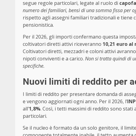
segue regole particolari, legate al ruolo di
capofa
numero dei familiari, bensì di una somma fissa per o
rispetto agli assegni familiari tradizionali e tiene 
pensionistica.
Per il 2026, gli importi confermano questa impostazi
coltivatori diretti attivi riceveranno
10,21 euro al
Coltivatori diretti, mezzadri e coloni attivi avrann
nipoti conviventi e a carico.
Non si tratta quindi di u
specifiche.
Nuovi limiti di reddito per 
I limiti di reddito per presentare domanda di ass
e vengono aggiornati ogni anno. Per il 2026, l’
INP
all’
1,8%
. Così, i tetti massimi di reddito sono st
particolari.
Se il nucleo è formato da un solo genitore, il limit
componente totalmente inabile, il tetto aumenta 