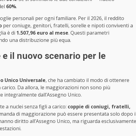
del
60%
.
glie personali per ogni familiare. Per il 2026, il reddito
o
per coniuge, genitori, fratelli, sorelle e nipoti conviventi a
lia è di
1.507,96 euro al mese
. Questi parametri
ando una distribuzione più equa.
e il nuovo scenario per le
o Unico Universale
, che ha cambiato il modo di ottenere
a carico. Da allora, le maggiorazioni non sono più
uite integralmente dall’Assegno Unico.
 a nuclei senza figli a carico:
coppie di coniugi, fratelli,
domanda di maggiorazione può essere presentata solo dopo i
hanno diritto all’Assegno Unico, ma riguarda esclusivament
estazioni.