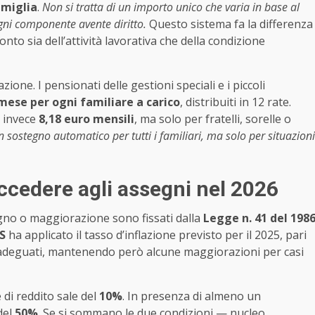
miglia
.
Non si tratta di un importo unico che varia in base al
gni componente avente diritto.
Questo sistema fa la differenza
conto sia dell’attività lavorativa che della condizione
one. I pensionati delle gestioni speciali e i piccoli
 mese per ogni familiare a carico
, distribuiti in 12 rate.
o invece
8,18 euro mensili
, ma solo per fratelli, sorelle o
n sostegno automatico per tutti i familiari, ma solo per situazioni
accedere agli assegni nel 2026
egno o maggiorazione sono fissati dalla
Legge n. 41 del 198
S
ha applicato il tasso d’inflazione previsto per il 2025, pari
ati adeguati, mantenendo però alcune maggiorazioni per casi
e di reddito sale del
10%
. In presenza di almeno un
del
50%
. Se si sommano le due condizioni — nucleo