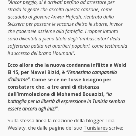
“Ancor peggio, si è arrivati perfino ad arrestare per
strada la gente che ascolta questa canzone, come
accaduto al giovane Anwar Hafedh, rientrato dalla
Svizzera per passare le vacanze dietro le sbarre, invece
che godersele assieme alla famiglia. I rapper intanto
sono diventati a pieno titolo degli ‘ambasciatori’ della
sofferenza patita nei quartieri popolari, come testimonia
il successo del brano Houmani”
.
Ecco allora che la nuova condanna inflitta a Weld
El 15, per Nawel Bizid, è
“l’ennesimo campanello
d’allarme”
. Come se ce ne fosse bisogno per
constatare che, a tre anni di distanza
dall’immolazione di Mohamed Bouazizi,
“la
battaglia per la libertà di espressione in Tunisia sembra
essere ancora agli inizi”
.
Sulla stessa linea la reazione della blogger Lilia
Weslaty, che dalle pagine del suo
Tunisiares
scrive: