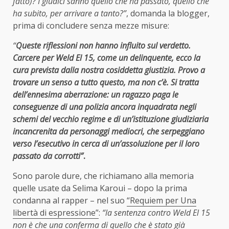
fatto)? I giudici sanno quello che ha passato, quello che
ha subito, per arrivare a tanto?”
, domanda la blogger,
prima di concludere senza mezze misure:
“
Queste riflessioni non hanno influito sul verdetto.
Carcere per Weld El 15, come un delinquente, ecco la
cura prevista dalla nostra cosiddetta giustizia. Provo a
trovare un senso a tutto questo, ma non c’è. Si tratta
dell’ennesima aberrazione: un ragazzo paga le
conseguenze di una polizia ancora inquadrata negli
schemi del vecchio regime e di un’istituzione giudiziaria
incancrenita da personaggi mediocri, che serpeggiano
verso l’esecutivo in cerca di un’assoluzione per il loro
passato da corrotti”
.
Sono parole dure, che richiamano alla memoria
quelle usate da Selima Karoui – dopo la prima
condanna al rapper – nel suo
“Requiem per Una
libertà di espressione”
:
“la sentenza contro Weld El 15
non è che una conferma di quello che è stato già