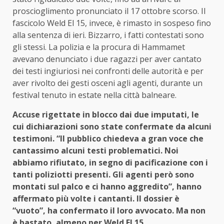
proscioglimento pronunciato il 17 ottobre scorso. Il
fascicolo Weld El 15, invece, è rimasto in sospeso fino
alla sentenza di ieri. Bizzarro, i fatti contestati sono
gli stessi. La polizia e la procura di Hammamet
avevano denunciato i due ragazzi per aver cantato
dei testi ingiuriosi nei confronti delle autorità e per
aver rivolto dei gesti osceni agli agenti, durante un
festival tenuto in estate nella città balneare.
Accuse rigettate in blocco dai due imputati, le
cui dichiarazioni sono state confermate da alcuni
testimoni. “Il pubblico chiedeva a gran voce che
cantassimo alcuni testi problematici. Noi
abbiamo rifiutato, in segno di pacificazione con i
tanti poliziotti presenti. Gli agenti però sono
montati sul palco e ci hanno aggredito”, hanno
affermato più volte i cantanti. Il dossier è
“vuoto”, ha confermato il loro avvocato. Ma non
è bastato, almeno per Weld El 15.