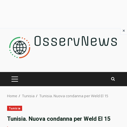
×
Skip
to
content
PRIMARY
MENU
Home
Tunisia
Tunisia. Nuova condanna per Weld El 15
Tunisia
Tunisia. Nuova condanna per Weld El 15