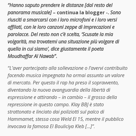
“Hanno saputo prendere le distanze [dal resto del
panorama musicale]
– continua la blogger -.
Sono
riusciti a smarcarsi con i loro microfoni e i loro versi
affilati, con le loro canzoni zeppe di imprecazioni e
parolacce. Del resto non c’è scelta, ‘Scusate la mia
volgarità, ma trovatemi una situazione più volgare di
quella in cui siamo’, dice giustamente il poeta
Moudhaffar Al Nawab”
.
“L’aver partecipato alla sollevazione o l’avervi contribuito
facendo musica impegnata ha ormai assunto un valore
di mercato. Per questo il rap ha preso il sopravvento,
diventando la nuova avanguardia della libertà di
espressione e attirando – in cambio – il grosso della
repressione in questo campo. Klay BBJ è stato
strattonato e linciato dai poliziotti sul palco di
Hammamet, stessa cosa Weld El 15, mentre il pubblico
invocava la famosa El Bouliciya Kleb […]”
.