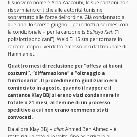
Il suo vero nome è Alaa Yaacoubi, le sue canzoni non
risparmiano critiche alle autorità tunisine,
soprattutto alle forze dell’ordine. Già
condannato
a
due anni lo scorso giugno – poi ridotti a sei mesi con
la condizionale – per la canzone
El Buliciya Kleb
(“i
poliziotti sono cani”), Weld El 15 sta per tornare in
carcere, dopo il verdetto emesso ieri dal tribunale di
Hammamet.
Quattro mesi di reclusione per “offesa ai buoni
costumi”, “diffamazione” e “oltraggio a
funzionario”. Il procedimento giudiziario era
cominciato in agosto, quando il rapper e il
cantante Klay BBJ si erano visti condannare in
totale a 21 mesi, al temine di un processo
speditivo a cui non erano nemmeno stati
convocati.
Da allora Klay BBJ –
alias
Ahmed Ben Ahmed – è
stato rigiudicato due volte, fino ad arrivare al