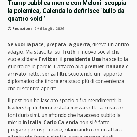
Trump pubblica meme con Meloni: scoppia
la polemica, Calenda lo definisce ‘bullo da
quattro soldi’
Redazione
6 Luglio 2026
Se vuoi la pace, prepara la guerra
, diceva un antico
adagio. Ma stavolta, su
Truth
, il nuovo social che
vuole sfidare
Twitter
, il
presidente Usa
ha scelto la
guerra delle parole. L’attacco alla
premier italiana
è
arrivato netto, senza filtri, scuotendo un rapporto
diplomatico che finora era stato più di convenienza
che di scontro aperto.
Il post non ha lasciato spazio a fraintendimenti: la
leadership di
Roma
è stata messa sotto accusa con
toni durissimi, un affondo che ha acceso subito la
miccia in
Italia
.
Carlo Calenda
non si è fatto
pregare per rispondere, rilanciando con un attacco
altrettanto forte e diretto, senza cercare vie di