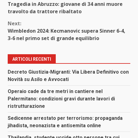
Tragedia in Abruzzo: giovane di 34 anni muore
Reading
travolto da trattore ribaltato
Next:
Wimbledon 2024: Kecmanovic supera Sinner 6-4,
3-6 nel primo set di grande equilibrio
ARTICOLI RECENTI
Decreto Giustizia-Migranti: Via Libera Definitivo con
Novità su Asilo e Avvocati
Operaio cade da tre metri in cantiere nel
Palermitano: condizioni gravi durante lavori di
ristrutturazione
Sedicenne arrestato per terrorismo: propaganda
jihadista, neonazista e antisemita online
Thailandia, studente uccide otto persone tra cui