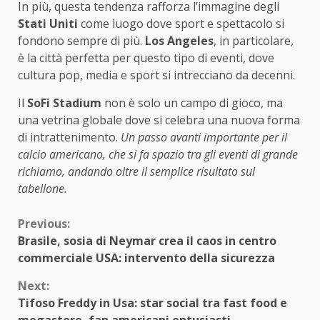
In più, questa tendenza rafforza l’immagine degli
Stati Uniti
come luogo dove sport e spettacolo si
fondono sempre di più.
Los Angeles
, in particolare,
è la città perfetta per questo tipo di eventi, dove
cultura pop, media e sport si intrecciano da decenni.
Il
SoFi Stadium
non è solo un campo di gioco, ma
una vetrina globale dove si celebra una nuova forma
di intrattenimento.
Un passo avanti importante per il
calcio americano, che si fa spazio tra gli eventi di grande
richiamo, andando oltre il semplice risultato sul
tabellone.
Continue
Previous:
Brasile, sosia di Neymar crea il caos in centro
Reading
commerciale USA: intervento della sicurezza
Next:
Tifoso Freddy in Usa: star social tra fast food e
megastore, fan americani entusiasti