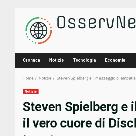
Skip
to
content
Cronaca
Notizie
Tecnologia
Economia
Home
Notizie
Steven Spielberg e il messaggio di empatia:
Notizie
Steven Spielberg e 
il vero cuore di Dis