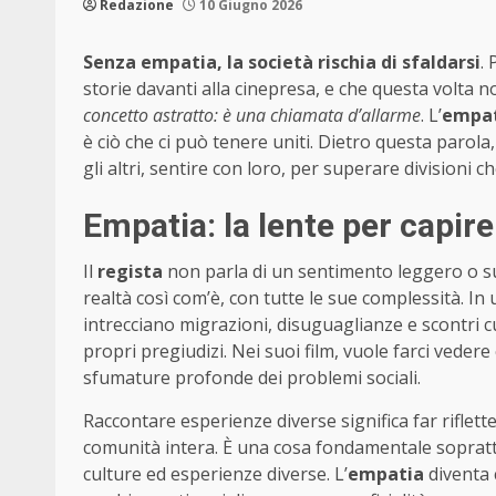
Redazione
10 Giugno 2026
Senza empatia, la società rischia di sfaldarsi
.
storie davanti alla cinepresa, e che questa volta n
concetto astratto: è una chiamata d’allarme
. L’
empa
è ciò che ci può tenere uniti. Dietro questa parola,
gli altri, sentire con loro, per superare divisioni
Empatia: la lente per capi
Il
regista
non parla di un sentimento leggero o sup
realtà così com’è, con tutte le sue complessità. I
intrecciano migrazioni, disuguaglianze e scontri cul
propri pregiudizi. Nei suoi film, vuole farci vedere 
sfumature profonde dei problemi sociali.
Raccontare esperienze diverse significa far riflette
comunità intera. È una cosa fondamentale soprat
culture ed esperienze diverse. L’
empatia
diventa 