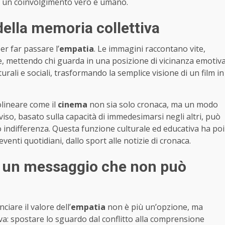
on un coinvolgimento vero e umano.
della memoria collettiva
r far passare l’
empatia
. Le immagini raccontano vite,
te, mettendo chi guarda in una posizione di vicinanza emotiv
rali e sociali, trasformando la semplice visione di un film in
lineare come il
cinema
non sia solo cronaca, ma un modo
viso, basato sulla capacità di immedesimarsi negli altri, può
o indifferenza. Questa funzione culturale ed educativa ha poi
venti quotidiani, dallo sport alle notizie di cronaca.
i: un messaggio che non può
ciare il valore dell’
empatia
non è più un’opzione, ma
va: spostare lo sguardo dal conflitto alla comprensione