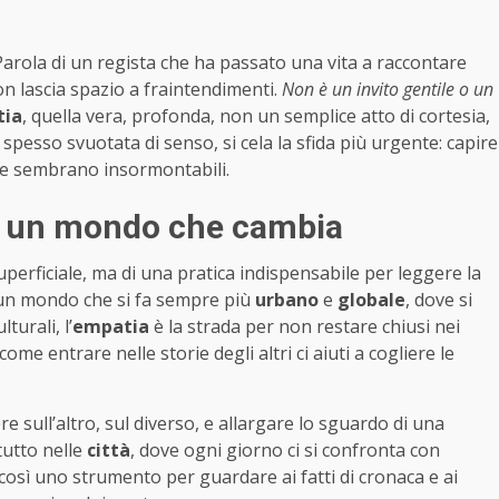
 Parola di un regista che ha passato una vita a raccontare
on lascia spazio a fraintendimenti.
Non è un invito gentile o un
tia
, quella vera, profonda, non un semplice atto di cortesia,
 spesso svuotata di senso, si cela la sfida più urgente: capire
 che sembrano insormontabili.
re un mondo che cambia
erficiale, ma di una pratica indispensabile per leggere la
n un mondo che si fa sempre più
urbano
e
globale
, dove si
turali, l’
empatia
è la strada per non restare chiusi nei
come entrare nelle storie degli altri ci aiuti a cogliere le
re sull’altro, sul diverso, e allargare lo sguardo di una
tutto nelle
città
, dove ogni giorno ci si confronta con
così uno strumento per guardare ai fatti di cronaca e ai