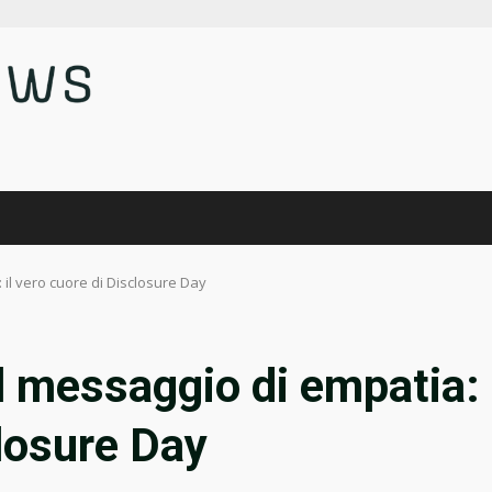
 il vero cuore di Disclosure Day
il messaggio di empatia:
closure Day