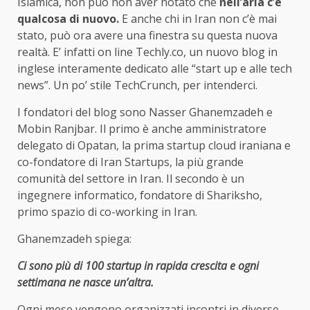
Islamica, non può non aver notato che
nell’aria c’è
qualcosa di nuovo.
E anche chi in Iran non c’è mai
stato, può ora avere una finestra su questa nuova
realtà. E’ infatti on line Techly.co, un nuovo blog in
inglese interamente dedicato alle “start up e alle tech
news”. Un po’ stile TechCrunch, per intenderci.
I fondatori del blog sono Nasser Ghanemzadeh e
Mobin Ranjbar. Il primo è anche amministratore
delegato di Opatan, la prima startup cloud iraniana e
co-fondatore di Iran Startups, la più grande
comunità del settore in Iran. Il secondo è un
ingegnere informatico, fondatore di Shariksho,
primo spazio di co-working in Iran.
Ghanemzadeh spiega:
Ci sono più di 100 startup in rapida crescita e ogni
settimana ne nasce un’altra.
Ogni mese vengono organizzati incontri in diverse