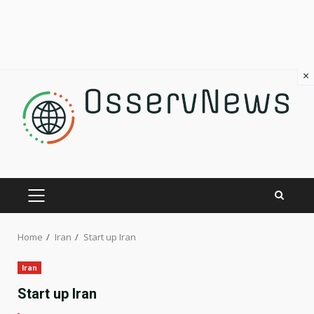
×
Skip
to
content
PRIMARY
MENU
Home
Iran
Start up Iran
Iran
Start up Iran