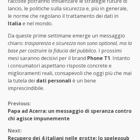
raccolte potranno influenzare le strategie future di
lancio, le politiche sulla sicurezza e, più in generale,
le norme che regolano il trattamento dei dati in
Italia
e nel mondo.
Da queste prime settimane emerge un messaggio
chiaro:
trasparenza e sicurezza non sono optional, ma la
base per costruire la fiducia del pubblico.
I prossimi
mesi saranno decisivi per il brand
Phone T1
. Intanto
i consumatori aspettano risposte concrete e
miglioramenti reali, consapevoli che oggi più che mai
la tutela dei
dati personali
è un bene
imprescindibile.
Continue
Previous:
Papa ad Acerra: un messaggio di speranza contro
Reading
chi agisce impunemente
Next:
Recupero dei 4 italiani nelle grotte: lo speleosub